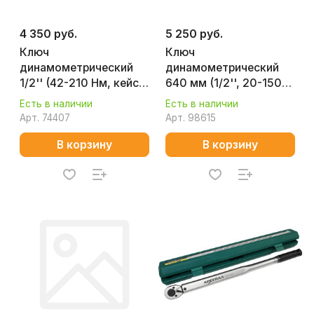
4 350 руб.
5 250 руб.
Ключ
Ключ
динамометрический
динамометрический
1/2'' (42-210 Нм, кейс)
640 мм (1/2'', 20-150
КОБАЛЬТ 649-691
Нм, кейс) КОБАЛЬТ
Есть в наличии
Есть в наличии
923-927
Арт.
74407
Арт.
98615
В корзину
В корзину