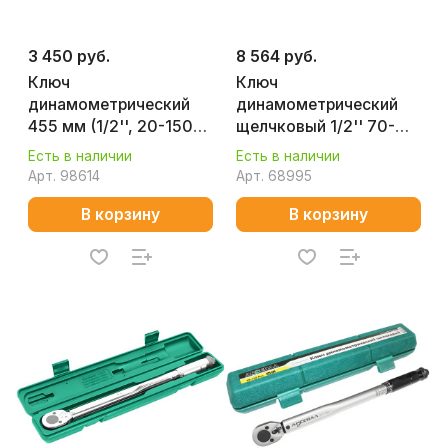
3 450 руб.
8 564 руб.
Ключ
Ключ
динамометрический
динамометрический
455 мм (1/2'', 20-150
щелчковый 1/2'' 70-
Нм, кейс) КОБАЛЬТ
350 Нм Арсенал
Есть в наличии
Есть в наличии
923-910
8144830
Арт.
98614
Арт.
68995
В корзину
В корзину