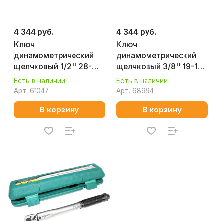
4 344 руб.
4 344 руб.
Ключ
Ключ
динамометрический
динамометрический
щелчковый 1/2'' 28-
щелчковый 3/8'' 19-110
210 Нм Арсенал
Нм Арсенал 8144810
Есть в наличии
Есть в наличии
8144820
Арт.
61047
Арт.
68994
В корзину
В корзину