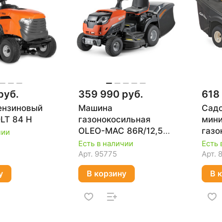
руб.
359 990 руб.
618
ензиновый
Машина
Сад
LT 84 H
газонокосильная
мини
OLEO-MAC 86R/12,5
газо
чии
KМ 6805-9204
XT1 
Есть в наличии
Есть 
Арт.
95775
Арт.
у
В корзину
В 