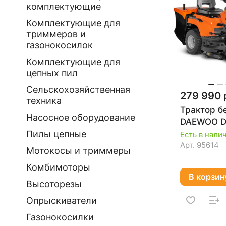
комплектующие
Комплектующие для
триммеров и
газонокосилок
Комплектующие для
цепных пил
Сельскохозяйственная
279 990 
техника
Трактор б
Насосное оборудование
DAEWOO D
Пилы цепные
Есть в нали
Арт.
95614
Мотокосы и триммеры
Комбимоторы
В корзин
Высоторезы
Опрыскиватели
Газонокосилки