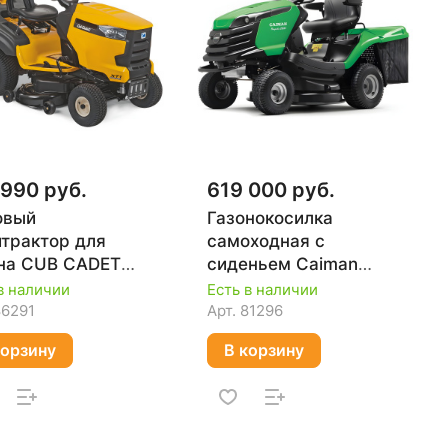
 990 руб.
619 000 руб.
овый
Газонокосилка
трактор для
самоходная с
на CUB CADET
сиденьем Caiman
OR106
RAPIDO 2WD 107D1C
в наличии
Есть в наличии
86291
Арт.
81296
корзину
В корзину