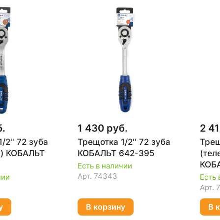
б.
1 430 руб.
2 41
/2'' 72 зуба
Трещотка 1/2'' 72 зуба
Трещ
я) КОБАЛЬТ
КОБАЛЬТ 642-395
(тел
КОБ
Есть в наличии
Арт.
74343
чии
Есть 
Арт.
у
В корзину
В 