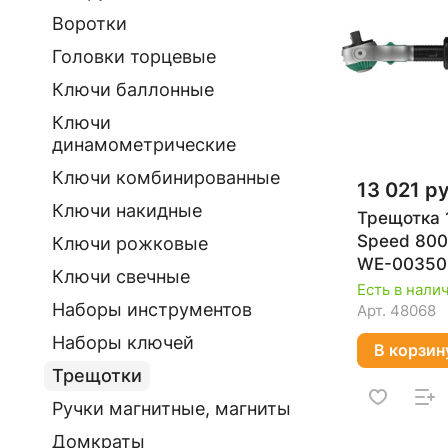
Воротки
Головки торцевые
Ключи баллонные
Ключи
динамометрические
Ключи комбинированные
13 021 ру
Ключи накидные
Трещотка 1
Speed 80
Ключи рожковые
WE-00350
Ключи свечные
Есть в нали
Наборы инструментов
Арт.
48068
Наборы ключей
В корзин
Трещотки
Ручки магнитные, магниты
Домкраты