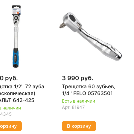
0 руб.
3 990 руб.
отка 1/2'' 72 зуба
Трещотка 60 зубьев,
ескопическая)
1/4'' FELO 05763501
АЛЬТ 642-425
Есть в наличии
Арт.
81947
в наличии
74345
корзину
В корзину