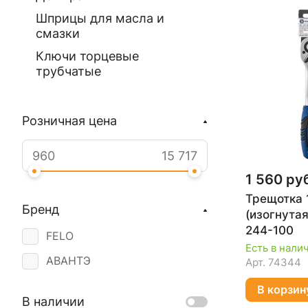
Шприцы для масла и
смазки
Ключи торцевые
трубчатые
Розничная цена
1 560 ру
Трещотка 1
Бренд
(изогнута
244-100
FELO
Есть в нали
АВАНТЭ
Арт.
74344
В корзин
В наличии