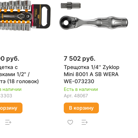
00 руб.
7 502 руб.
етка с
Трещотка 1/4'' Zyklop
вками 1/2" /
Mini 8001 A SB WERA
тэ (18 головок)
WE-073230
в наличии
Есть в наличии
63303
Арт.
48067
корзину
В корзину