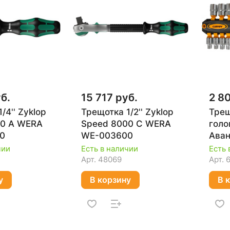
б.
15 717 руб.
2 8
/4'' Zyklop
Трещотка 1/2'' Zyklop
Трещ
00 A WERA
Speed 8000 C WERA
голо
0
WE-003600
Аван
чии
Есть в наличии
Есть 
Арт.
48069
Арт.
у
В корзину
В 