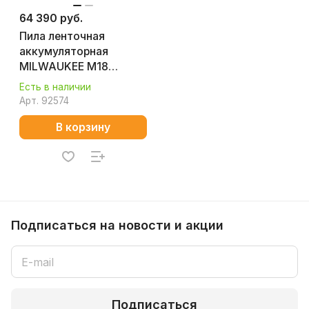
64 390 руб.
Пила ленточная
аккумуляторная
MILWAUKEE M18
CBS125-0 FUEL (без
Есть в наличии
АКБ и ЗУ) 4933447150
Арт.
92574
В корзину
Подписаться
на новости и акции
Подписаться