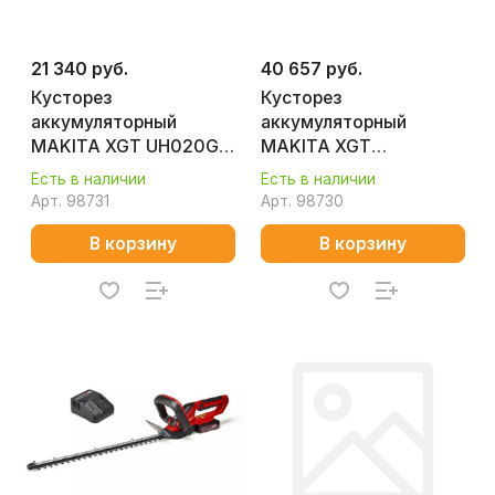
21 340 руб.
40 657 руб.
Кусторез
Кусторез
аккумуляторный
аккумуляторный
MAKITA XGT UH020GZ
MAKITA XGT
(без АКБ и ЗУ)
UH020GD101
Есть в наличии
Есть в наличии
Арт.
98731
Арт.
98730
В корзину
В корзину