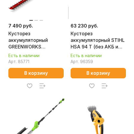
7 490 руб.
63 230 руб.
Кусторез
Кусторез
аккумуляторный
аккумуляторный STIHL
GREENWORKS
HSA 94 T (без АКБ и
G24HT56 (без АКБ и
ЗУ) 4869-011-3518
Есть в наличии
Есть в наличии
ЗУ) 2205507
Арт.
85771
Арт.
96359
В корзину
В корзину