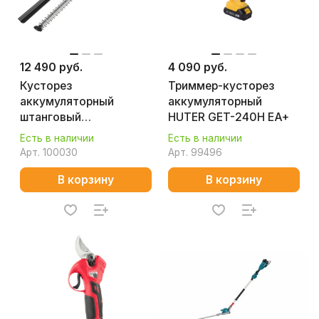
12 490 руб.
4 090 руб.
Кусторез
Триммер-кусторез
аккумуляторный
аккумуляторный
штанговый
HUTER GET-240H EA+
GREENWORKS
Есть в наличии
Есть в наличии
G24PH511 (без АКБ и
Арт.
100030
Арт.
99496
ЗУ) 2301907
В корзину
В корзину