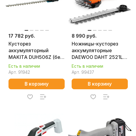
17 782 руб.
8 990 руб.
Кусторез
Ножницы-кусторез
аккумуляторный
аккумуляторные
MAKITA DUH506Z (без
DAEWOO DAHT 2521Li
АКБ и ЗУ)
(без АКБ и ЗУ)
Есть в наличии
Есть в наличии
Арт.
91942
Арт.
99437
В корзину
В корзину