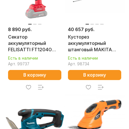
8 890 руб.
40 657 руб.
Секатор
Кусторез
аккумуляторный
аккумуляторный
FELISATTI FT1204О
штанговый MAKITA
(картон, без аккум.)
XGT UN001GZ (без АКБ
Есть в наличии
Есть в наличии
и ЗУ)
Арт.
99737
Арт.
98734
В корзину
В корзину