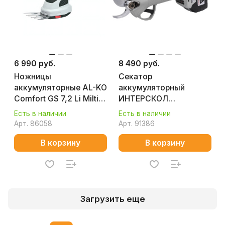
6 990 руб.
8 490 руб.
Ножницы
Секатор
аккумуляторные AL-KO
аккумуляторный
Comfort GS 7,2 Li Milti
ИНТЕРСКОЛ
Cutter 113371
СА-30/18В (1 АКБ х 2.0
Есть в наличии
Есть в наличии
Ah, ЗУ, кейс)
Арт.
86058
Арт.
91386
В корзину
В корзину
Загрузить еще