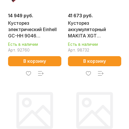
14 949 руб.
41 673 руб.
Кусторез
Кусторез
электрический Einhell
аккумуляторный
GC-HH 9046
MAKITA XGT
(телескопическая
UH021GD101
Есть в наличии
Есть в наличии
штанга) 3403880
Арт.
92760
Арт.
98732
В корзину
В корзину