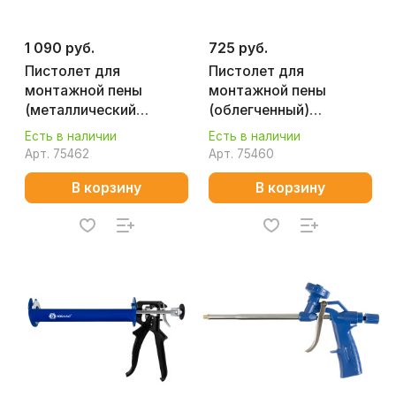
1 090 руб.
725 руб.
Пистолет для
Пистолет для
монтажной пены
монтажной пены
(металлический
(облегченный)
корпус) КОБАЛЬТ 244-
КОБАЛЬТ 244-049
Есть в наличии
Есть в наличии
056
Арт.
75462
Арт.
75460
В корзину
В корзину