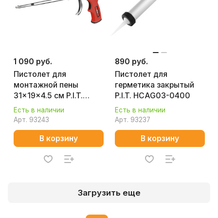
1 090 руб.
890 руб.
Пистолет для
Пистолет для
монтажной пены
герметика закрытый
31x19x4.5 см P.I.T.
P.I.T. HCAG03-0400
(HFMG01-D01A)
Есть в наличии
Есть в наличии
Арт.
93243
Арт.
93237
В корзину
В корзину
Загрузить еще