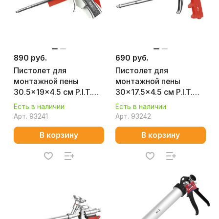
890 руб.
690 руб.
Пистолет для
Пистолет для
монтажной пены
монтажной пены
30.5x19x4.5 см P.I.T.
30x17.5x4.5 см P.I.T.
(HFMG01-A01A)
(HFMG01-P01AA)
Есть в наличии
Есть в наличии
Арт.
93241
Арт.
93242
В корзину
В корзину