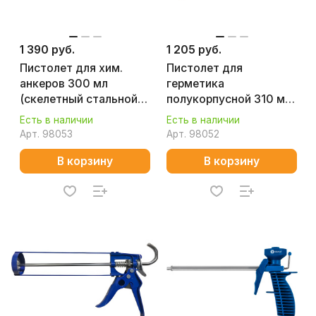
1 390 руб.
1 205 руб.
Пистолет для хим.
Пистолет для
анкеров 300 мл
герметика
(скелетный стальной
полукорпусной 310 мл
корпус, 3-х шток.
(усиленный,
Есть в наличии
Есть в наличии
поршень) КОБАЛЬТ
поворотный) КОБАЛЬТ
Арт.
98053
Арт.
98052
924-115
924-108
В корзину
В корзину