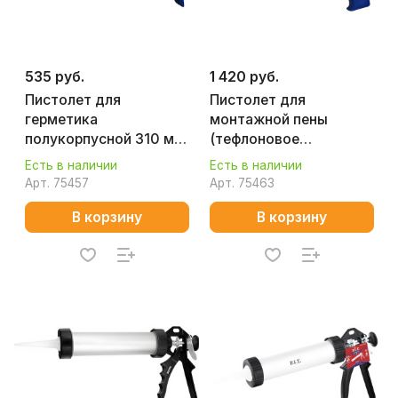
535 руб.
1 420 руб.
Пистолет для
Пистолет для
герметика
монтажной пены
полукорпусной 310 мл
(тефлоновое
(усиленный) КОБАЛЬТ
покрытие) КОБАЛЬТ
Есть в наличии
Есть в наличии
244-018
244-063
Арт.
75457
Арт.
75463
В корзину
В корзину