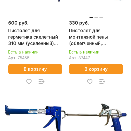
600 руб.
330 руб.
Пистолет для
Пистолет для
герметика скелетный
монтажной пены
310 мм (усиленный)
(облегченный,
КОБАЛЬТ 244-001
пластиковый корпус)
Есть в наличии
Есть в наличии
КОБАЛЬТ 916-189
Арт.
75456
Арт.
87447
В корзину
В корзину