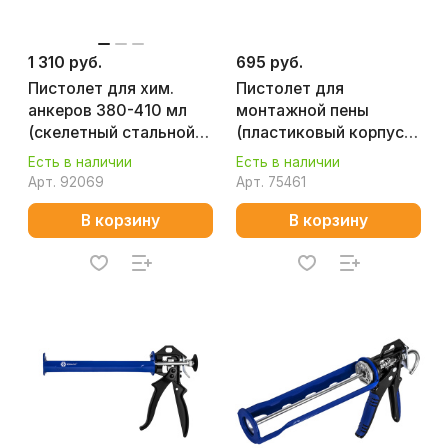
1 310 руб.
695 руб.
Пистолет для хим.
Пистолет для
анкеров 380-410 мл
монтажной пены
(скелетный стальной
(пластиковый корпус)
корпус, 3-х шток.
КОБАЛЬТ 919-631
Есть в наличии
Есть в наличии
поршень) КОБАЛЬТ
Арт.
92069
Арт.
75461
918-664
В корзину
В корзину