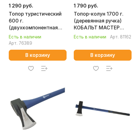
1 290 руб.
1 790 руб.
Топор туристический
Топор-колун 1700 г.
600 г.
(деревянная ручка)
(двухкомпонентная
КОБАЛЬТ МАСТЕР
ручка) КОБАЛЬТ 241-
906-661
Есть в наличии
Есть в наличии
Арт.
81162
178
Арт.
76389
В корзину
В корзину