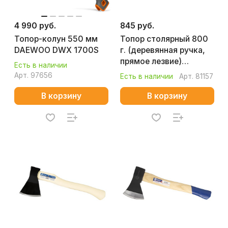
4 990 руб.
845 руб.
Топор-колун 550 мм
Топор столярный 800
DAEWOO DWX 1700S
г. (деревянная ручка,
прямое лезвие)
Есть в наличии
КОБАЛЬТ МАСТЕР
Арт.
97656
Есть в наличии
Арт.
81157
906-685
В корзину
В корзину