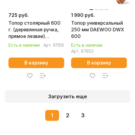
725 руб.
1 990 руб.
Топор столярный 600
Топор универсальный
г. (деревянная ручка,
250 мм DAEWOO DWX
прямое лезвие)
600
КОБАЛЬТ МАСТЕР
Есть в наличии
Арт.
81156
Есть в наличии
906-678
Арт.
97653
В корзину
В корзину
Загрузить еще
1
2
3