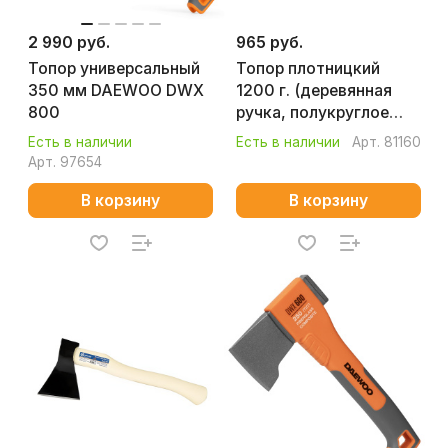
2 990 руб.
965 руб.
Топор универсальный
Топор плотницкий
350 мм DAEWOO DWX
1200 г. (деревянная
800
ручка, полукруглое
лезвие) КОБАЛЬТ
Есть в наличии
Есть в наличии
Арт.
81160
МАСТЕР 906-654
Арт.
97654
В корзину
В корзину