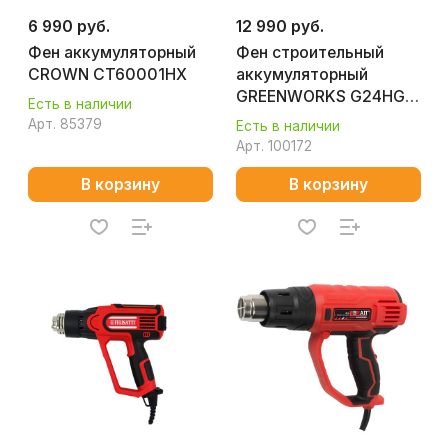
6 990 руб.
12 990 руб.
Фен аккумуляторный
Фен строительный
CROWN CT60001HX
аккумуляторный
GREENWORKS G24HG
Есть в наличии
3400207CUB
Арт.
85379
Есть в наличии
Арт.
100172
В корзину
В корзину