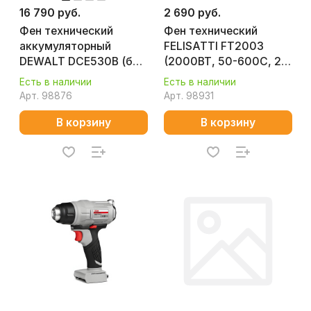
16 790 руб.
2 690 руб.
Фен технический
Фен технический
аккумуляторный
FELISATTI FT2003
DEWALT DCE530B (без
(2000ВТ, 50-600С, 2
АКБ и ЗУ)
насадки, коробка)
Есть в наличии
Есть в наличии
Арт.
98876
Арт.
98931
В корзину
В корзину