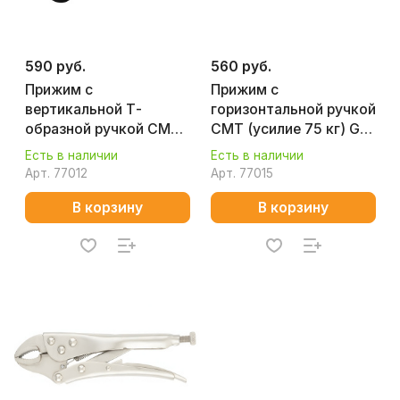
590 руб.
560 руб.
Прижим с
Прижим с
вертикальной Т-
горизонтальной ручкой
образной ручкой CMT
CMT (усилие 75 кг) GH-
(усилие 88 кг) GH-
20752-B
Есть в наличии
Есть в наличии
13005
Арт.
77012
Арт.
77015
В корзину
В корзину