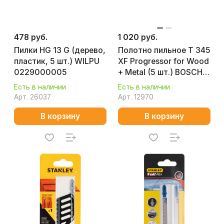
478 руб.
1 020 руб.
Пилки HG 13 G (дерево,
Полотно пильное T 345
пластик, 5 шт.) WILPU
XF Progressor for Wood
0229000005
+ Metal (5 шт.) BOSCH
2608634994
Есть в наличии
Есть в наличии
Арт.
26037
Арт.
12970
В корзину
В корзину