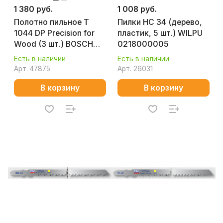
1 380 руб.
1 008 руб.
Полотно пильное T
Пилки HC 34 (дерево,
1044 DP Precision for
пластик, 5 шт.) WILPU
Wood (3 шт.) BOSCH
0218000005
2608667394
Есть в наличии
Есть в наличии
Арт.
47875
Арт.
26031
В корзину
В корзину