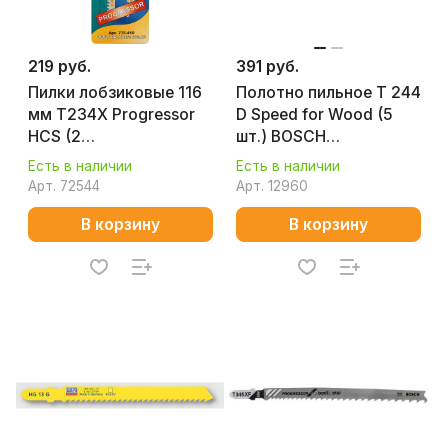
219 руб.
391 руб.
Пилки лобзиковые 116
Полотно пильное T 244
мм T234X Progressor
D Speed for Wood (5
HCS (2
шт.) BOSCH
шт.,дерево,ДСП,
2608630058
Есть в наличии
Есть в наличии
быстрый чистый рез)
Арт.
72544
Арт.
12960
ПРАКТИКА 775-419
В корзину
В корзину