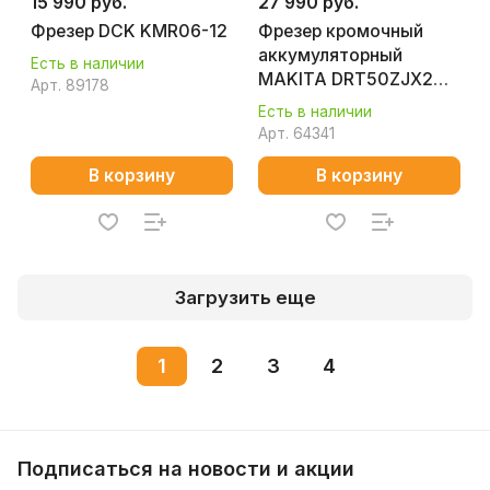
15 990 руб.
27 990 руб.
Фрезер DCK KMR06-12
Фрезер кромочный
аккумуляторный
Есть в наличии
MAKITA DRT50ZJX2
Арт.
89178
(без АКБ и ЗУ)
Есть в наличии
Арт.
64341
В корзину
В корзину
Загрузить еще
1
2
3
4
Подписаться
на новости и акции