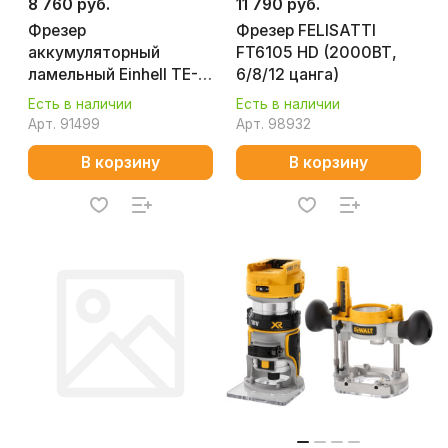
8 760 руб.
11 790 руб.
Фрезер
Фрезер FELISATTI
аккумуляторный
FT6105 HD (2000ВТ,
ламельный Einhell TE-
6/8/12 цанга)
BJ 18 Li 4350630
Есть в наличии
Есть в наличии
Арт.
91499
Арт.
98932
В корзину
В корзину