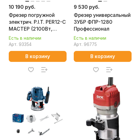
10 190 руб.
9 530 руб.
Фрезер погружной
Фрезер универсальный
электрич. P.I.T. PER12-C
ЗУБР ФПР-1280
МАСТЕР (2100Вт,
Профессионал
6000-22000об/мин,
Есть в наличии
Есть в наличии
ход 55мм, цанги
Арт.
93354
Арт.
96775
8/12мм)
В корзину
В корзину