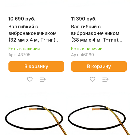
10 690 руб.
11 390 руб.
Вал гибкий с
Вал гибкий с
вибронаконечником
вибронаконечником
(32 мм х 4 м, T-тип)
(38 мм х 4 м, T-тип)
CHAMPION C1702
CHAMPION C1705
Есть в наличии
Есть в наличии
Арт.
43705
Арт.
46060
В корзину
В корзину