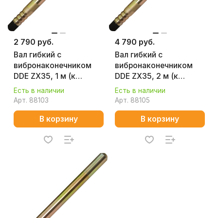
2 790 руб.
4 790 руб.
Вал гибкий с
Вал гибкий с
вибронаконечником
вибронаконечником
DDE ZX35, 1 м (к
DDE ZX35, 2 м (к
VD850Z)
VD1330Z, VD1620Z)
Есть в наличии
Есть в наличии
Арт.
88103
Арт.
88105
В корзину
В корзину