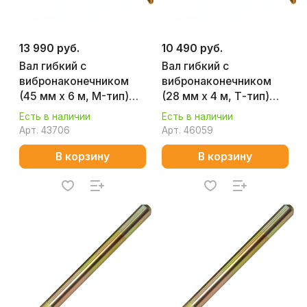
13 990 руб.
10 490 руб.
Вал гибкий с
Вал гибкий с
вибронаконечником
вибронаконечником
(45 мм х 6 м, M-тип)
(28 мм х 4 м, Т-тип)
CHAMPION C1700
CHAMPION C1704
Есть в наличии
Есть в наличии
Арт.
43706
Арт.
46059
В корзину
В корзину