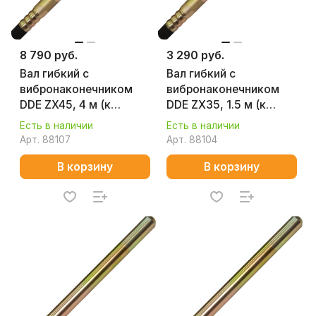
8 790 руб.
3 290 руб.
Вал гибкий с
Вал гибкий с
вибронаконечником
вибронаконечником
DDE ZX45, 4 м (к
DDE ZX35, 1.5 м (к
VD2330Z) 241-727
VD850Z) 241-697
Есть в наличии
Есть в наличии
Арт.
88107
Арт.
88104
В корзину
В корзину