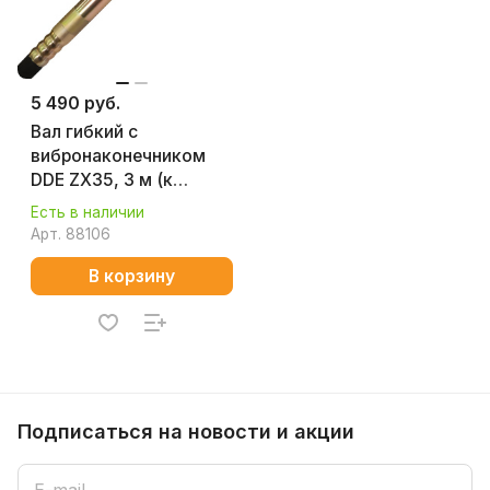
5 490 руб.
Вал гибкий с
вибронаконечником
DDE ZX35, 3 м (к
VD1330Z, VD1620Z,
Есть в наличии
VD2330Z) 241-710
Арт.
88106
В корзину
Подписаться
на новости и акции