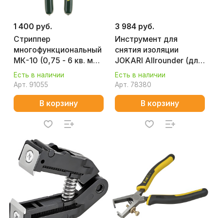
1 400 руб.
3 984 руб.
Стриппер
Инструмент для
многофункциональный
снятия изоляции
МК-10 (0,75 - 6 кв. мм)
JOKARI Allrounder (для
KRAFTOOL 22664
плоских и круглых
Есть в наличии
Есть в наличии
кабелей) 30900
Арт.
91055
Арт.
78380
В корзину
В корзину