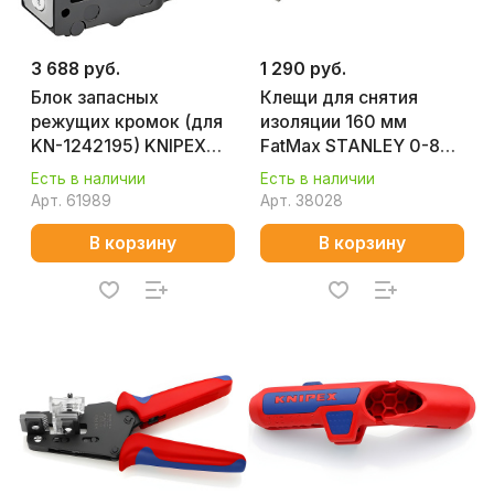
3 688 руб.
1 290 руб.
Блок запасных
Клещи для снятия
режущих кромок (для
изоляции 160 мм
KN-1242195) KNIPEX
FatMax STANLEY 0-89-
KN-124921
873
Есть в наличии
Есть в наличии
Арт.
61989
Арт.
38028
В корзину
В корзину