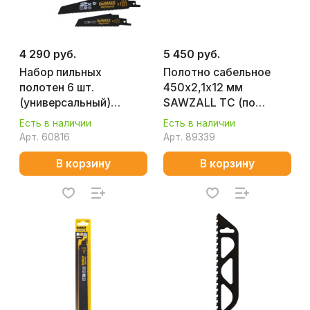
4 290 руб.
5 450 руб.
Набор пильных
Полотно сабельное
полотен 6 шт.
450х2,1х12 мм
(универсальный)
SAWZALL TC (по
DeWalt DT2440L
абраз.материалам)
Есть в наличии
Есть в наличии
MILWAUKEE 48001460
Арт.
60816
Арт.
89339
В корзину
В корзину