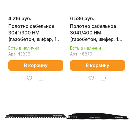
4 216 руб.
6 536 руб.
Полотно сабельное
Полотно сабельное
3041/300 HM
3041/400 HM
(газобетон, шифер, 1
(газобетон, шифер, 1
шт.) WILPU
шт.) WILPU
Есть в наличии
Есть в наличии
1623000001
1624000001
Арт.
43836
Арт.
46879
В корзину
В корзину