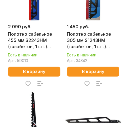
2 090 руб.
1 450 руб.
Полотно сабельное
Полотно сабельное
455 мм S2243HM
305 мм S1243HM
(газобетон, 1 шт.)
(газобетон, 1 шт.)
ПРАКТИКА 776-720
ПРАКТИКА 773-514
Есть в наличии
Есть в наличии
Арт.
59013
Арт.
34342
В корзину
В корзину