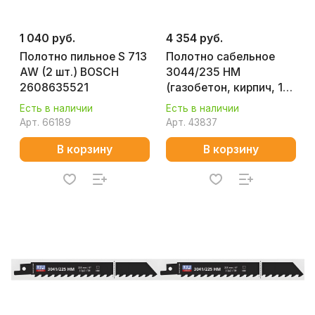
1 040 руб.
4 354 руб.
Полотно пильное S 713
Полотно сабельное
AW (2 шт.) BOSCH
3044/235 НМ
2608635521
(газобетон, кирпич, 1
шт.) WILPU
Есть в наличии
Есть в наличии
1652300001
Арт.
66189
Арт.
43837
В корзину
В корзину