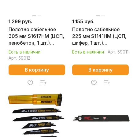
1 299 руб.
1 155 руб.
Полотно сабельное
Полотно сабельное
305 мм S1617HM (ЦСП,
225 мм S1141HM (ЦСП,
пенобетон, 1 шт.)
шифер, 1 шт.)
ПРАКТИКА 244-353
ПРАКТИКА 244-346
Есть в наличии
Есть в наличии
Арт.
59011
Арт.
59012
В корзину
В корзину