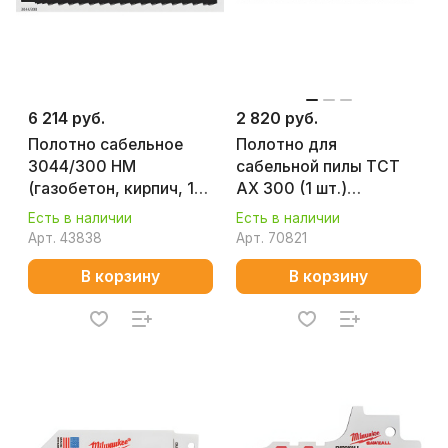
6 214 руб.
2 820 руб.
Полотно сабельное
Полотно для
3044/300 НМ
сабельной пилы TCT
(газобетон, кирпич, 1
AX 300 (1 шт.)
шт.) WILPU
MILWAUKEE 48005227
Есть в наличии
Есть в наличии
1653000001
Арт.
43838
Арт.
70821
В корзину
В корзину