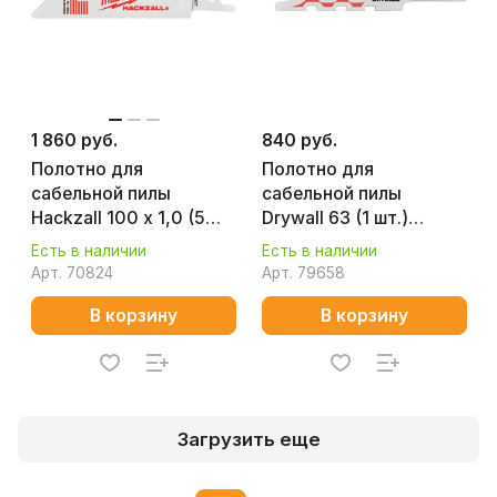
1 860 руб.
840 руб.
Полотно для
Полотно для
сабельной пилы
сабельной пилы
Hackzall 100 х 1,0 (5
Drywall 63 (1 шт.)
шт.) MILWAUKEE
MILWAUKEE 48001640
Есть в наличии
Есть в наличии
49005424
Арт.
70824
Арт.
79658
В корзину
В корзину
Загрузить еще