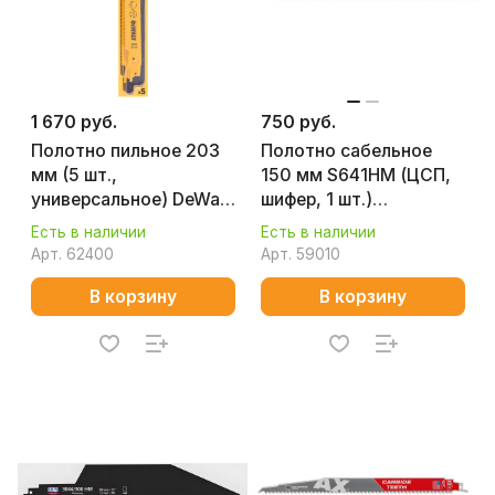
1 670 руб.
750 руб.
Полотно пильное 203
Полотно сабельное
мм (5 шт.,
150 мм S641HM (ЦСП,
универсальное) DeWalt
шифер, 1 шт.)
DT2387-QZ
ПРАКТИКА 244-339
Есть в наличии
Есть в наличии
Арт.
62400
Арт.
59010
В корзину
В корзину