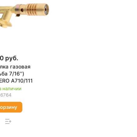
0 руб.
лка газовая
ба 7/16'')
RO A710/111
в наличии
56764
корзину