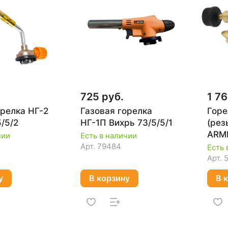
725 руб.
1 76
орелка НГ-2
Газовая горелка
Горе
/5/2
НГ-1П Вихрь 73/5/5/1
(резь
ARME
чии
Есть в наличии
Арт.
79484
Есть 
Арт.
у
В корзину
В 