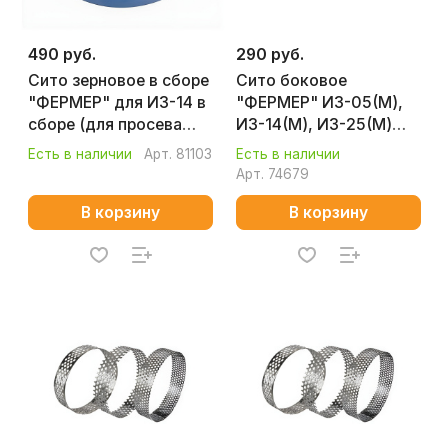
490 руб.
290 руб.
Сито зерновое в сборе
Сито боковое
"ФЕРМЕР" для ИЗ-14 в
"ФЕРМЕР" ИЗ-05(М),
сборе (для просева
ИЗ-14(М), ИЗ-25(М)
зерна)
(d4) лента, диаметр
Есть в наличии
Арт.
81103
Есть в наличии
193 мм
Арт.
74679
В корзину
В корзину