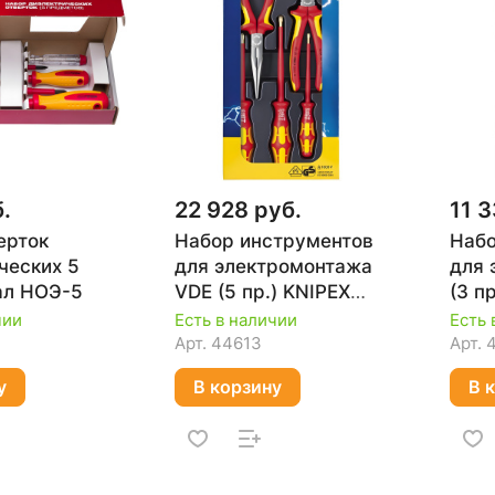
.
22 928 руб.
11 3
ерток
Набор инструментов
Набо
ческих 5
для электромонтажа
для 
ал НОЭ-5
VDE (5 пр.) KNIPEX
(3 п
KN-002013
0020
чии
Есть в наличии
Есть 
Арт.
44613
Арт.
у
В корзину
В 