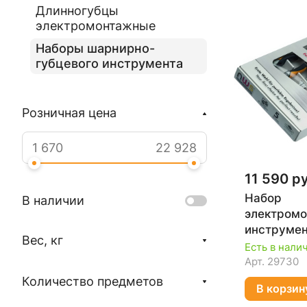
Длинногубцы
электромонтажные
Наборы шарнирно-
губцевого инструмента
Розничная цена
11 590 р
Набор
В наличии
электромо
инструмент
Вес, кг
NWS 788
Есть в нали
Арт.
29730
Количество предметов
В корзин