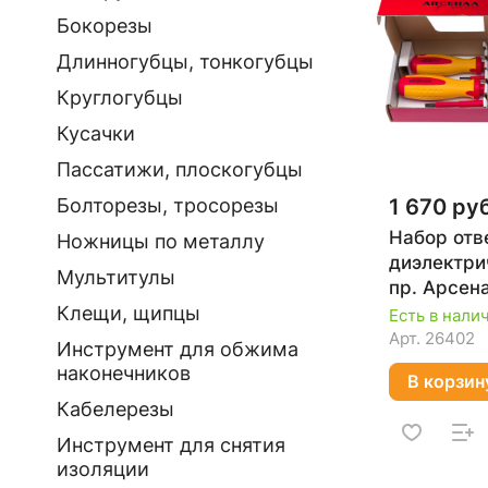
Бокорезы
Длинногубцы, тонкогубцы
Круглогубцы
Кусачки
Пассатижи, плоскогубцы
1 670 руб
Болторезы, тросорезы
Набор отв
Ножницы по металлу
диэлектри
Мультитулы
пр. Арсен
Клещи, щипцы
Есть в нали
Арт.
26402
Инструмент для обжима
наконечников
В корзин
Кабелерезы
Инструмент для снятия
изоляции