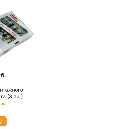
уб.
нтажного
а (3 пр.)
чии
у