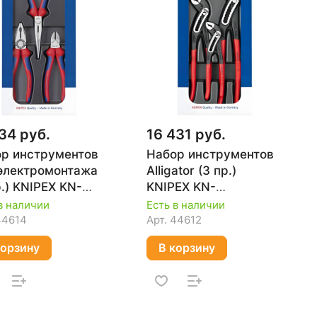
34 руб.
16 431 руб.
р инструментов
Набор инструментов
электромонтажа
Alligator (3 пр.)
р.) KNIPEX KN-
KNIPEX KN-
11
002009V03
в наличии
Есть в наличии
44614
Арт.
44612
корзину
В корзину