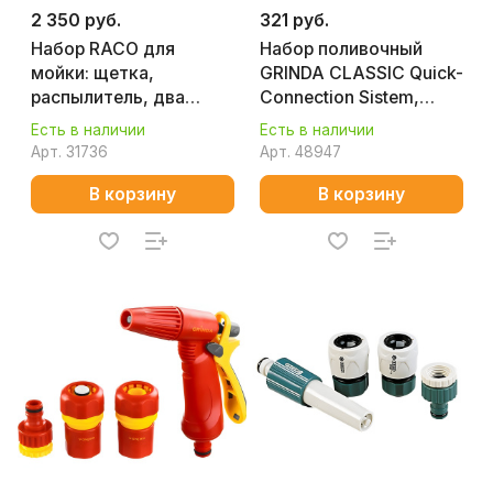
2 350 руб.
321 руб.
Набор RACO для
Набор поливочный
мойки: щетка,
GRINDA CLASSIC Quick-
распылитель, два
Connection Sistem,
соединителя, 1/2''
пластиковый 8-
Есть в наличии
Есть в наличии
4260-55/407С
427286_z01
Арт.
31736
Арт.
48947
В корзину
В корзину