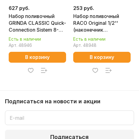
627 руб.
253 руб.
Набор поливочный
Набор поливочный
GRINDA CLASSIC Quick-
RACO Original 1/2''
Connection Sistem 8-
(наконечник
427386_z01
регулируемый,
Есть в наличии
Есть в наличии
адаптер) 4255-
Арт.
48946
Арт.
48948
55/383С
В корзину
В корзину
Подписаться
на новости и акции
Подписаться