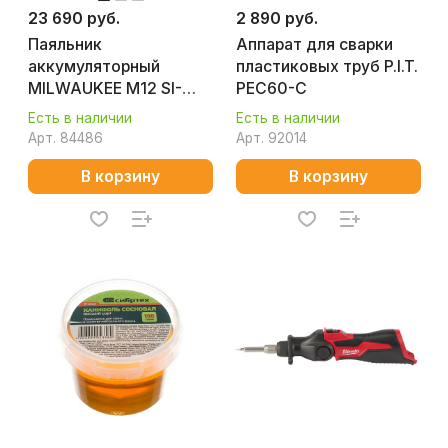
23 690 руб.
2 890 руб.
Паяльник
Аппарат для сварки
аккумуляторный
пластиковых труб P.I.T.
MILWAUKEE M12 SI-
PEC60-C
201C 4933459761
Есть в наличии
Есть в наличии
Арт.
84486
Арт.
92014
В корзину
В корзину