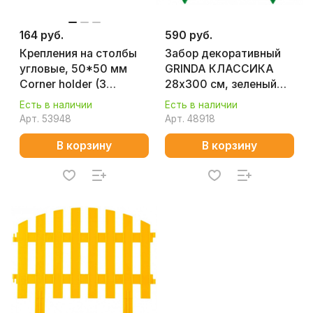
164 руб.
590 руб.
Крепления на столбы
Забор декоративный
угловые, 50*50 мм
GRINDA КЛАССИКА
Corner holder (3
28х300 см, зеленый
крепления для панелей
422201-G
Есть в наличии
Есть в наличии
1,53м, 4 для 2,03м)
Арт.
53948
Арт.
48918
В корзину
В корзину