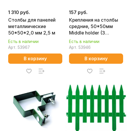
1 310 руб.
157 руб.
Столбы для панелей
Крепления на столбы
металлиические
средние, 50*50мм
50*50*2,0 мм 2,5 м
Middle holder (3
крепления для панелей
Есть в наличии
Есть в наличии
1,53м, 4 для 2,03м)
Арт.
53967
Арт.
53946
В корзину
В корзину