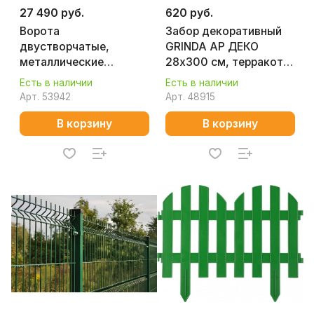
27 490 руб.
620 руб.
Ворота
Забор декоративный
двустворчатые,
GRINDA АР ДЕКО
металлические
28х300 см, терракот
140*400 (высота/
422203-T
Есть в наличии
Есть в наличии
ширина)
Арт.
53942
Арт.
48915
В корзину
В корзину