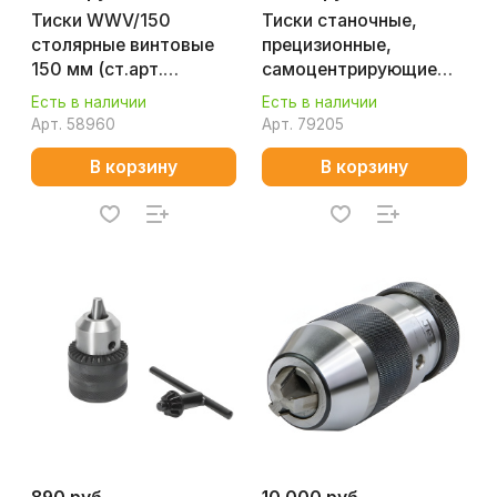
Тиски WWV/150
Тиски станочные,
столярные винтовые
прецизионные,
150 мм (ст.арт.
самоцентрирующие
GR39000) 65016EU
100х100 мм SCV/SP-
Есть в наличии
Есть в наличии
100 WILTON 11713EU
Арт.
58960
Арт.
79205
В корзину
В корзину