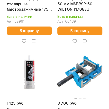
столярные
50 мм МMV/SP-50
быстрозажимные 175
WILTON 11708EU
мм (ст.арт. GR39007)
Есть в наличии
Есть в наличии
65020EU
Арт.
58961
Арт.
66469
В корзину
В корзину
1 125 руб.
3 700 руб.