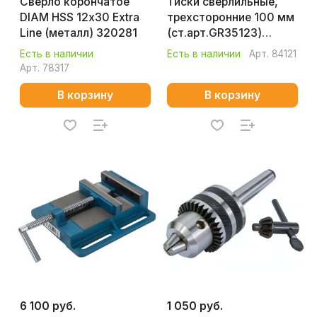
Сверло корончатое
Тиски сверлильные,
DIAM HSS 12х30 Extra
трехсторонние 100 мм
Line (металл) 320281
(ст.арт.GR35123)
DPV/UG/3/100 WILTON
Есть в наличии
Есть в наличии
Арт.
84121
65013EU
Арт.
78317
В корзину
В корзину
6 100 руб.
1 050 руб.