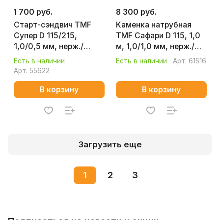
1 700 руб.
8 300 руб.
Старт-сэндвич TMF
Каменка натрубная
Супер D 115/215,
TMF Сафари D 115, 1,0
1,0/0,5 мм, нерж./
м, 1,0/1,0 мм, нерж./
нерж. 5562201
нерж. 92200
Есть в наличии
Есть в наличии
Арт.
61516
Арт.
55622
В корзину
В корзину
Загрузить еще
1
2
3