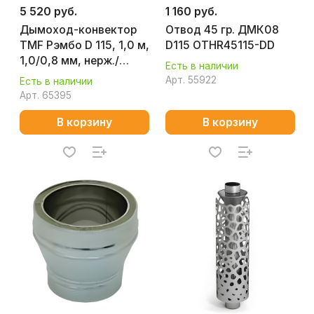
5 520 руб.
1 160 руб.
Дымоход-конвектор
Отвод 45 гр. ДМК08
TMF Рэмбо D 115, 1,0 м,
D115 OTHR45115-DD
1,0/0,8 мм, нерж./
Есть в наличии
нерж. 5561902
Арт.
55922
Есть в наличии
Арт.
65395
В корзину
В корзину