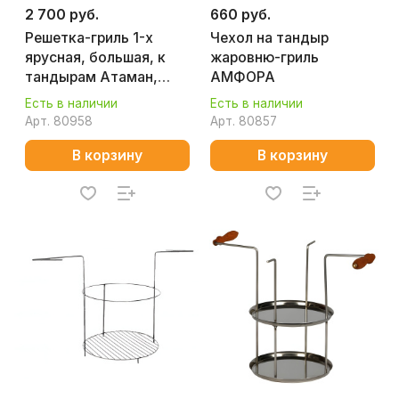
2 700 руб.
660 руб.
Решетка-гриль 1-х
Чехол на тандыр
ярусная, большая, к
жаровню-гриль
тандырам Атаман,
АМФОРА
Аладдин, Восточный,
Есть в наличии
Есть в наличии
Скиф АМФОРА
Арт.
80958
Арт.
80857
В корзину
В корзину