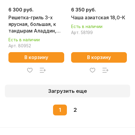
6 300 руб.
6 350 руб.
Решетка-гриль 3-х
Чаша азиатская 18,0-К
ярусная, большая, к
Есть в наличии
тандырам Аладдин,
Арт.
58199
Восточный ПРЕМИУМ
Есть в наличии
D33 АМФОРА
Арт.
80952
В корзину
В корзину
Загрузить еще
1
2