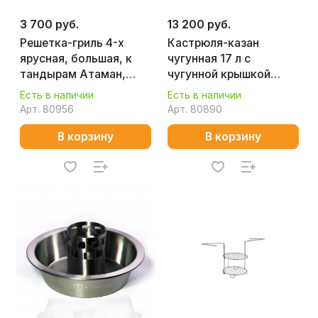
3 700 руб.
13 200 руб.
Решетка-гриль 4-х
Кастрюля-казан
ярусная, большая, к
чугунная 17 л с
тандырам Атаман,
чугунной крышкой
Аладдин, Дастархан
АМФОРА
Есть в наличии
Есть в наличии
АМФОРА
Арт.
80956
Арт.
80890
В корзину
В корзину