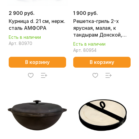
2 900 руб.
1 900 руб.
Курница d. 21 см, нерж.
Решетка-гриль 2-х
сталь АМФОРА
ярусная, малая, к
тандырам Донской,
Есть в наличии
Кочевник АМФОРА
Арт.
80970
Есть в наличии
Арт.
80954
В корзину
В корзину