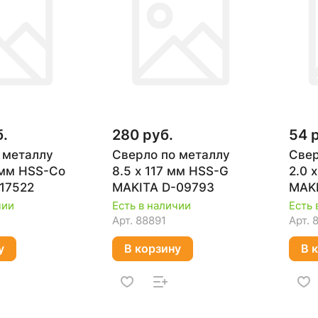
б.
280 руб.
54 
 металлу
Сверло по металлу
Свер
1 мм HSS-Co
8.5 х 117 мм HSS-G
2.0 
17522
MAKITA D-09793
MAKI
чии
Есть в наличии
Есть 
Арт.
88891
Арт.
у
В корзину
В 