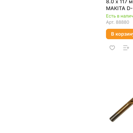
8.0 х 117
MAKITA D-
Есть в нали
Арт.
88880
В корзин