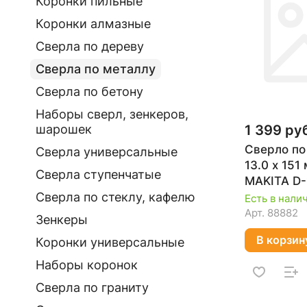
Коронки пильные
Коронки алмазные
Сверла по дереву
Сверла по металлу
Сверла по бетону
Наборы сверл, зенкеров,
1 399 ру
шарошек
Сверло по
Сверла универсальные
13.0 х 15
Сверла ступенчатые
MAKITA D-
Сверла по стеклу, кафелю
Есть в нали
Арт.
88882
Зенкеры
В корзин
Коронки универсальные
Наборы коронок
Сверла по граниту