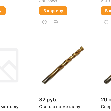
Арт.
88889
Арт.
у
В корзину
В 
32 руб.
20 
 металлу
Сверло по металлу
Свер