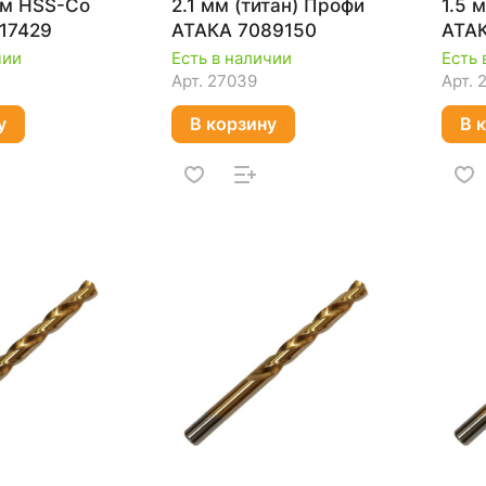
 мм HSS-Co
2.1 мм (титан) Профи
1.5 
17429
АТАКА 7089150
АТА
чии
Есть в наличии
Есть 
Арт.
27039
Арт.
у
В корзину
В 