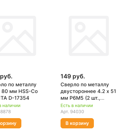
 руб.
149 руб.
ло по металлу
Сверло по металлу
х 80 мм HSS-Co
двустороннее 4.2 х 51
TA D-17354
мм Р6М5 (2 шт.,
блистер) ПРАКТИКА
в наличии
Есть в наличии
037-800
88878
Арт.
94030
корзину
В корзину