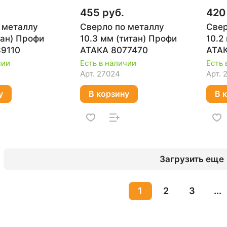
455 руб.
420
 металлу
Сверло по металлу
Свер
тан) Профи
10.3 мм (титан) Профи
10.2
9110
АТАКА 8077470
АТА
чии
Есть в наличии
Есть 
Арт.
27024
Арт.
у
В корзину
В 
Загрузить еще
1
2
3
...