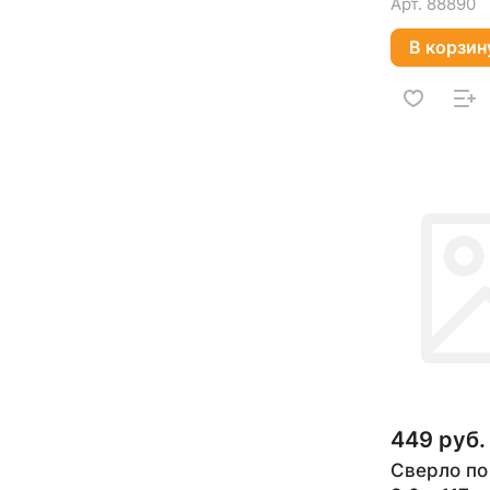
Арт.
88890
В корзин
449 руб.
Сверло по