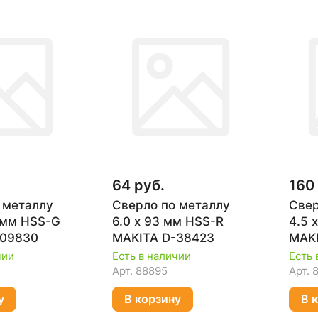
64 руб.
160
 металлу
Сверло по металлу
Свер
3 мм HSS-G
6.0 х 93 мм HSS-R
4.5 
-09830
MAKITA D-38423
MAKI
чии
Есть в наличии
Есть 
Арт.
88895
Арт.
у
В корзину
В 