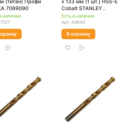
мм (титан) Профи
х 133 мм (1 шт.) HSS-E
КА 7089090
Cobalt STANLEY
STA50137
в наличии
Есть в наличии
27017
Арт.
49640
корзину
В корзину