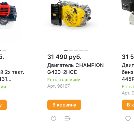
б.
31 490 руб.
31 
Двигатель CHAMPION
Двиг
 2х такт.
G420-2HCE
бенз
431
445
Есть в наличии
бъем
Арт.
96167
чии
Есть 
 2-такт,с
Арт.
лажд.)
у
В корзину
В 