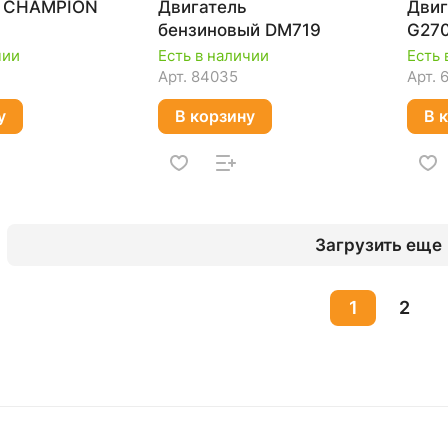
ь CHAMPION
Двигатель
Дви
бензиновый DM719
G27
чии
Есть в наличии
Есть 
Арт.
84035
Арт.
у
В корзину
В 
Загрузить еще
1
2