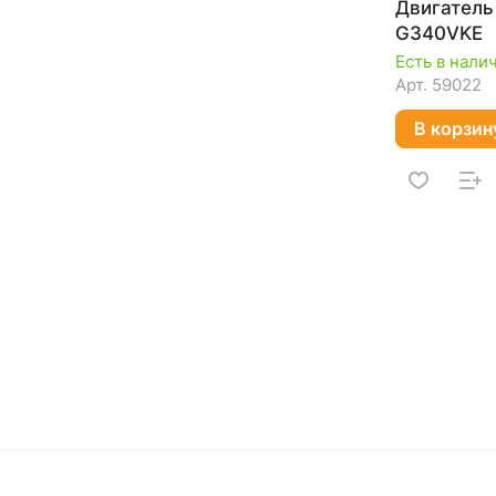
Двигател
G340VKE
Есть в нали
Арт.
59022
В корзин