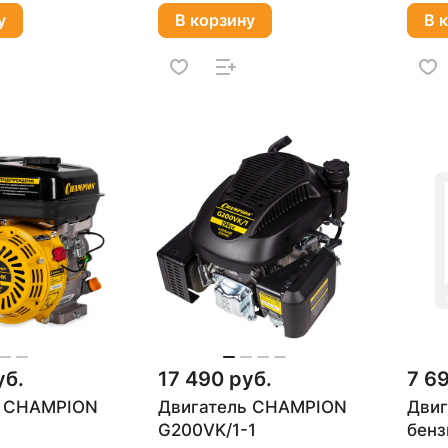
у
В корзину
В 
уб.
17 490 руб.
7 6
ь CHAMPION
Двигатель CHAMPION
Двиг
G200VK/1-1
бенз