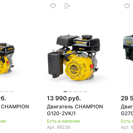
уб.
13 990 руб.
29 
ь CHAMPION
Двигатель CHAMPION
Дви
G120-2VK/1
G27
чии
Есть в наличии
Есть 
Арт.
99236
Арт.