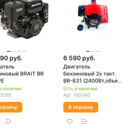
590 руб.
6 590 руб.
атель
Двигатель
иновый BRAIT BR
бензиновый 2х такт.
PE
BR-631 (2400Вт,объем
цил.63см3, 2-такт,с
в наличии
Есть в наличии
воздуш.охлажд.)
95295
Арт.
100340
корзину
В корзину