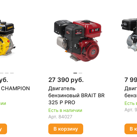
уб.
27 390 руб.
7 9
ь CHAMPION
Двигатель
Двиг
бензиновый BRAIT BR
бенз
325 P PRO
чии
Есть 
Арт.
Есть в наличии
Арт.
84027
у
В корзину
В 