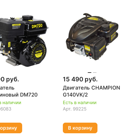
90 руб.
15 490 руб.
атель
Двигатель CHAMPION
иновый DM720
G140VK/2
в наличии
Есть в наличии
96083
Арт.
99225
корзину
В корзину