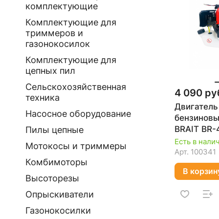
комплектующие
Комплектующие для
триммеров и
газонокосилок
Комплектующие для
цепных пил
Сельскохозяйственная
4 090 ру
техника
Двигатель
Насосное оборудование
бензиновый
BRAIT BR-
Пилы цепные
(1250Вт,о
Есть в нали
Мотокосы и триммеры
цил.43см3,
Арт.
100341
Комбимоторы
воздуш.ох
В корзин
Высоторезы
Опрыскиватели
Газонокосилки