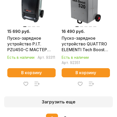
15 690 руб.
16 490 руб.
Пуско-зарядное
Пуско-зарядное
устройство P.I.T.
устройство QUATTRO
PZU450-C МАСТЕР
ELEMENTI Tech Boost
(1.5/10кВт, 12/24В, ток
520
Есть в наличии
Арт.
93311
Есть в наличии
40/50А, ёмк. акб 40-
Арт.
92351
700Ач)
В корзину
В корзину
Загрузить еще