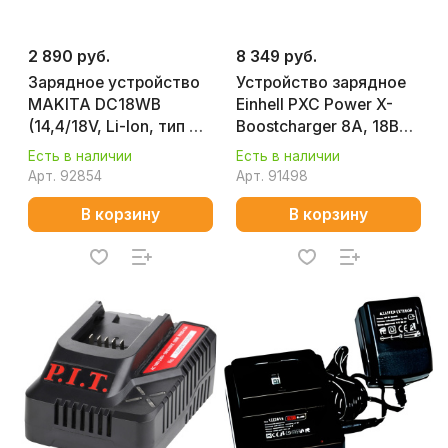
2 890 руб.
8 349 руб.
Зарядное устройство
Устройство зарядное
MAKITA DC18WB
Einhell PXC Power X-
(14,4/18V, Li-Ion, тип G)
Boostcharger 8A, 18В
191W46-6
4512155
Есть в наличии
Есть в наличии
Арт.
92854
Арт.
91498
В корзину
В корзину