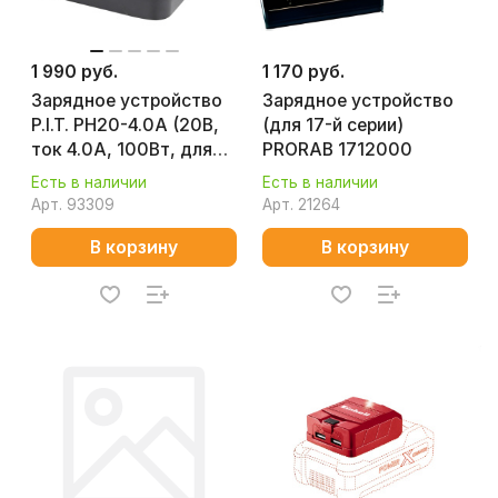
1 990 руб.
1 170 руб.
Зарядное устройство
Зарядное устройство
P.I.T. PH20-4.0A (20В,
(для 17-й серии)
ток 4.0А, 100Вт, для
PRORAB 1712000
всех акб 20В системы
Есть в наличии
Есть в наличии
OnePower)
Арт.
93309
Арт.
21264
В корзину
В корзину