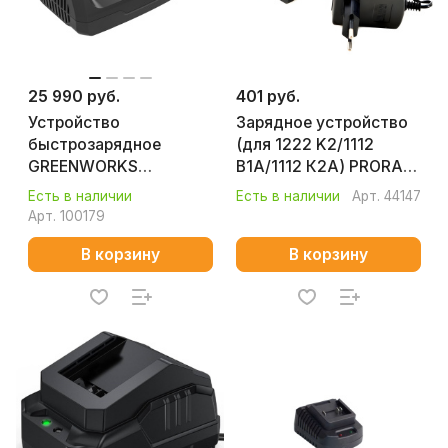
25 990 руб.
401 руб.
Устройство
Зарядное устройство
быстрозарядное
(для 1222 K2/1112
GREENWORKS
В1А/1112 К2А) PRORAB
CHD1300 для двух
1222012
Есть в наличии
Есть в наличии
Арт.
44147
аккмуляторов (82 В)
Арт.
100179
2960507
В корзину
В корзину