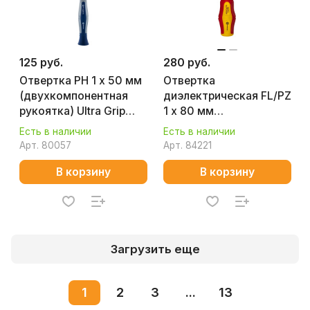
125 руб.
280 руб.
Отвертка PH 1 х 50 мм
Отвертка
(двухкомпонентная
диэлектрическая FL/PZ
рукоятка) Ultra Grip
1 х 80 мм
КОБАЛЬТ 245-275
(двухкомпонентная
Есть в наличии
Есть в наличии
рукоятка) Ultra Grip
Арт.
80057
Арт.
84221
КОБАЛЬТ 799-727
В корзину
В корзину
Загрузить еще
1
2
3
...
13