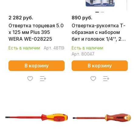
2 282 руб.
890 руб.
Отвертка торцевая 5.0
Отвертка-рукоятка Т-
х 125 мм Plus 395
образная с набором
WERA WE-028225
бит и головок 1/4'', 24
шт. КОБАЛЬТ 245-473
Есть в наличии
Арт.
48119
Есть в наличии
Арт.
80047
В корзину
В корзину