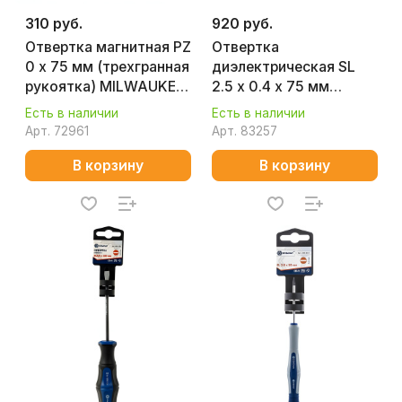
310 руб.
920 руб.
Отвертка магнитная PZ
Отвертка
0 х 75 мм (трехгранная
диэлектрическая SL
рукоятка) MILWAUKEE
2.5 х 0.4 х 75 мм
4932471790
Ergonic FELO 41302590
Есть в наличии
Есть в наличии
Арт.
72961
Арт.
83257
В корзину
В корзину