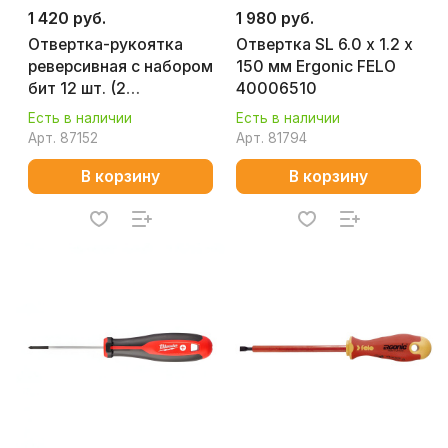
1 420 руб.
1 980 руб.
Отвертка-рукоятка
Отвертка SL 6.0 х 1.2 х
реверсивная с набором
150 мм Ergonic FELO
бит 12 шт. (2
40006510
положения рукоятки)
Есть в наличии
Есть в наличии
КОБАЛЬТ 915-090
Арт.
87152
Арт.
81794
В корзину
В корзину