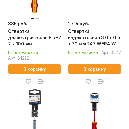
335 руб.
1 715 руб.
Отвертка
Отвертка
диэлектрическая FL/PZ
индикаторная 3.0 х 0.5
2 х 100 мм
х 70 мм 247 WERA WE-
(двухкомпонентная
005655
Есть в наличии
Есть в наличии
Арт.
31547
рукоятка) Ultra Grip
Арт.
84222
КОБАЛЬТ 799-734
В корзину
В корзину