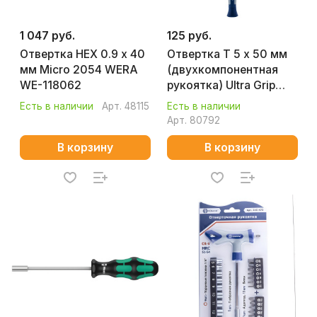
1 047 руб.
125 руб.
Отвертка HEX 0.9 х 40
Отвертка T 5 х 50 мм
мм Micro 2054 WERA
(двухкомпонентная
WE-118062
рукоятка) Ultra Grip
КОБАЛЬТ 245-336
Есть в наличии
Арт.
48115
Есть в наличии
Арт.
80792
В корзину
В корзину