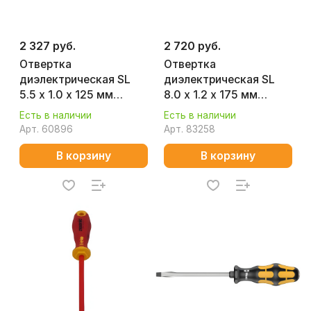
2 327 руб.
2 720 руб.
Отвертка
Отвертка
диэлектрическая SL
диэлектрическая SL
5.5 х 1.0 х 125 мм
8.0 х 1.2 х 175 мм
(тонкая) VDE KNIPEX
Ergonic FELO 41308090
Есть в наличии
Есть в наличии
KN-982055SL
Арт.
60896
Арт.
83258
В корзину
В корзину