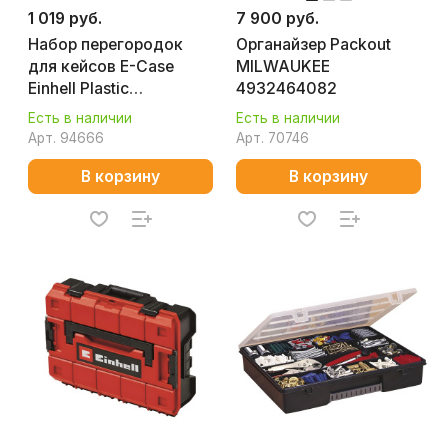
1 019 руб.
7 900 руб.
Набор перегородок
Органайзер Packout
для кейсов E-Case
MILWAUKEE
Einhell Plastic
4932464082
compartments set
Есть в наличии
Есть в наличии
4540012
Арт.
94666
Арт.
70746
В корзину
В корзину