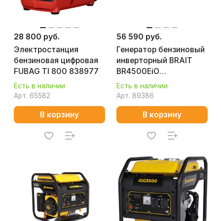
28 800 руб.
56 590 руб.
Электростанция
Генератор бензиновый
бензиновая цифровая
инверторный BRAIT
FUBAG TI 800 838977
BR4500EiO
02.01.061.029
Есть в наличии
Есть в наличии
Арт.
65582
Арт.
89386
В корзину
В корзину