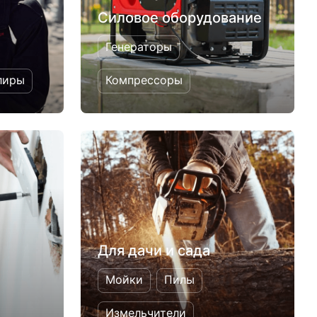
Силовое оборудование
Генераторы
лиры
Компрессоры
Для дачи и сада
Мойки
Пилы
Измельчители