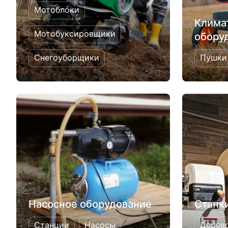
Мотоблоки
Клима
Мотобуксировщики
обору
Снегоуборщики
Пушки
Насосное оборудование
Станк
Станции
Насосы
Дерев