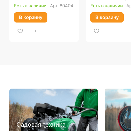
110 л, пневмоко
Есть в наличии
Арт.
80404
Есть в наличии
А
400*15)
В корзину
В корзину
Садовая техника