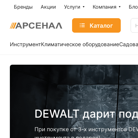
Бренды
Акции
Услуги
Компания
Бло
Каталог
Инструмент
Климатическое оборудование
Садова
DEWALT дарит по
При покупке от 3-х инструментов DE
инструмента в подарок!