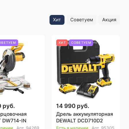
Хит
Советуем
Акция
ОВЕТУЕМ
ХИТ
СОВЕТУЕМ
 руб.
14 990 руб.
орцовочная
Дрель аккумуляторная
 DW714-IN
DEWALT DCD710D2
аличии
Арт.
94269
Есть в наличии
Арт.
95305