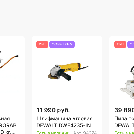
ХИТ
СОВЕТУЕМ
ХИТ
С
11 990 руб.
39 890
ьная
Шлифмашина угловая
Пила т
PRORAB
DEWALT DWE4235-IN
DEWALT
0 кг,
Есть в наличии
Арт.
94274
Есть в н