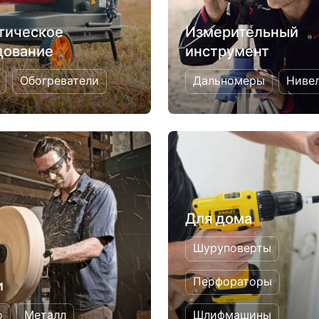
тическое
Измерительный
дование
инструмент
Обогреватели
Дальномеры
Ниве
Для дома
Шуруповерты
Перфораторы
и
о
Металл
Шлифмашины