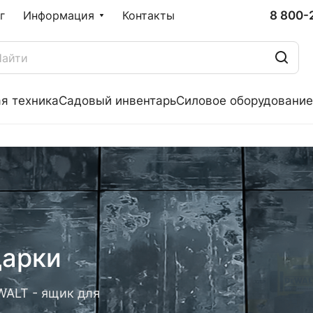
8 800-
г
Информация
Контакты
я техника
Садовый инвентарь
Силовое оборудование
дарки
WALT - ящик для