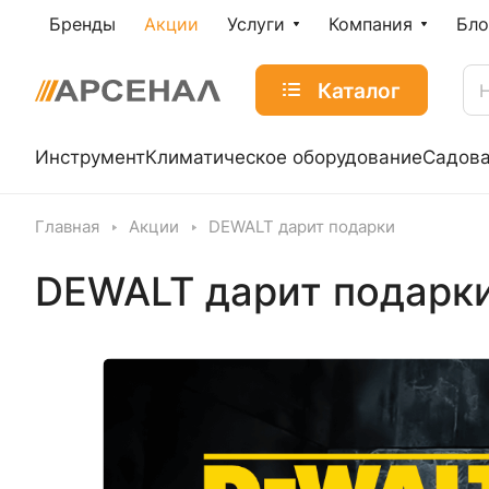
Бренды
Акции
Услуги
Компания
Бло
Каталог
Инструмент
Климатическое оборудование
Садова
Главная
Акции
DEWALT дарит подарки
DEWALT дарит подарк