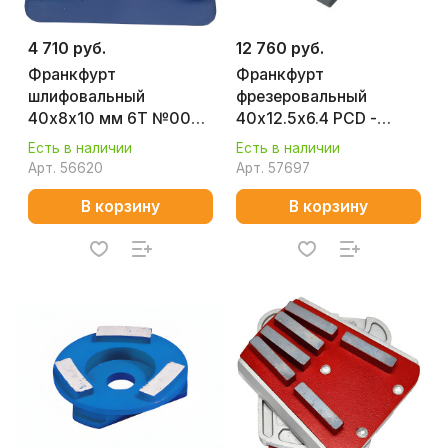
4 710 руб.
12 760 руб.
Франкфурт
Франкфурт
шлифовальный
фрезеровальный
40х8х10 мм 6T №000
40х12.5х6.4 PCD -
(бетон) Splitstone
"Коготь"
Есть в наличии
Есть в наличии
62130
D0J2MS040806000
Арт.
56620
Арт.
57697
В корзину
В корзину