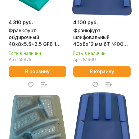
4 310 руб.
4 100 руб.
Франкфурт
Франкфурт
обдирочный
шлифовальный
40х8х5.5+3.5 GFB 1
40х8х12 мм 6T №00
(315/250 мкм)
P20 (бетон) Splitstone
Есть в наличии
Есть в наличии
D0J2MS040805533
1312
Арт.
55975
Арт.
81660
В корзину
В корзину