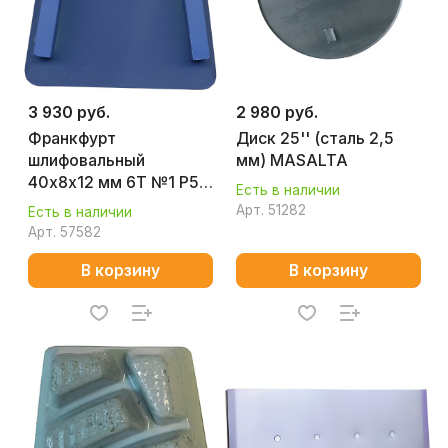
3 930 руб.
2 980 руб.
Франкфурт
Диск 25'' (сталь 2,5
шлифовальный
мм) MASALTA
40х8х12 мм 6T №1 P50
Есть в наличии
(бетон) Splitstone 1755
Арт.
51282
Есть в наличии
Арт.
57582
В корзину
В корзину