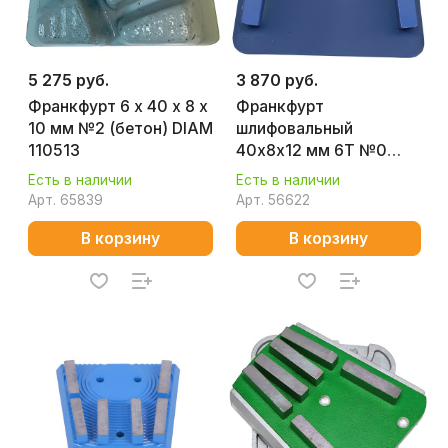
5 275 руб.
3 870 руб.
Франкфурт 6 х 40 х 8 х
Франкфурт
10 мм №2 (бетон) DIAM
шлифовальный
110513
40х8х12 мм 6T №0
P30 (бетон) Splitstone
Есть в наличии
Есть в наличии
1219
Арт.
65839
Арт.
56622
В корзину
В корзину