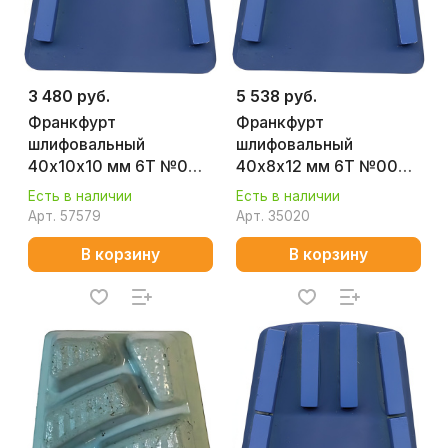
3 480 руб.
5 538 руб.
Франкфурт
Франкфурт
шлифовальный
шлифовальный
40х10х10 мм 6T №0
40х8х12 мм 6T №000
P30 LL (бетон)
(бетон) Splitstone
Есть в наличии
Есть в наличии
Splitstone 102995
35620
Арт.
57579
Арт.
35020
В корзину
В корзину