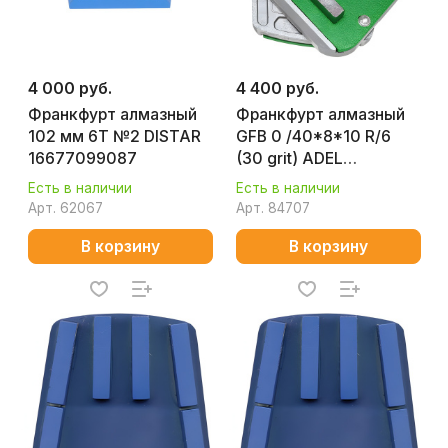
4 000 руб.
4 400 руб.
Франкфурт алмазный
Франкфурт алмазный
102 мм 6T №2 DISTAR
GFB 0 /40*8*10 R/6
16677099087
(30 grit) ADEL
Instrument AI-
Есть в наличии
Есть в наличии
1605010101
Арт.
62067
Арт.
84707
В корзину
В корзину