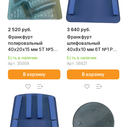
2 520 руб.
3 640 руб.
Франкфурт
Франкфурт
полировальный
шлифовальный
40х20х15 мм 5T №5
40х8х10 мм 6T №1 P50
P3000 (гранит)
(бетон) Splitstone
Есть в наличии
Есть в наличии
Premium Splitstone
71967
Арт.
35009
Арт.
56621
В корзину
В корзину