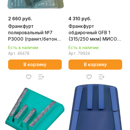
2 660 руб.
4 310 руб.
Франкфурт
Франкфурт
полировальный №7
обдирочный GFB 1
P3000 (гранит/бетон)
(315/250 мкм) МИСОМ
Splitstone 110447
D0J2MS100000003
Есть в наличии
Есть в наличии
Арт.
46478
Арт.
79924
В корзину
В корзину