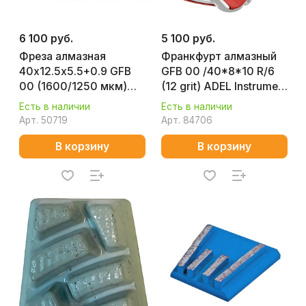
6 100 руб.
5 100 руб.
Фреза алмазная
Франкфурт алмазный
40х12.5х5.5+0.9 GFB
GFB 00 /40*8*10 R/6
00 (1600/1250 мкм)
(12 grit) ADEL Instrument
D0J2M0165012500
AI-1603010101
Есть в наличии
Есть в наличии
Арт.
50719
Арт.
84706
В корзину
В корзину