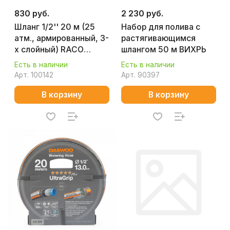
830 руб.
2 230 руб.
Шланг 1/2'' 20 м (25
Набор для полива с
атм., армированный, 3-
растягивающимся
х слойный) RACO
шлангом 50 м ВИХРЬ
Classic 40306-1/2-
Есть в наличии
Есть в наличии
20_z01
Арт.
100142
Арт.
90397
В корзину
В корзину