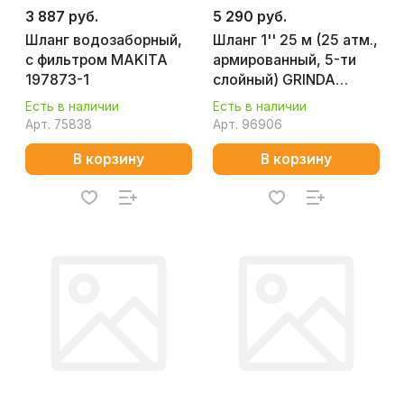
3 887 руб.
5 290 руб.
Шланг водозаборный,
Шланг 1'' 25 м (25 атм.,
с фильтром MAKITA
армированный, 5-ти
197873-1
слойный) GRINDA
Expert 429007-1-25
Есть в наличии
Есть в наличии
Арт.
75838
Арт.
96906
В корзину
В корзину