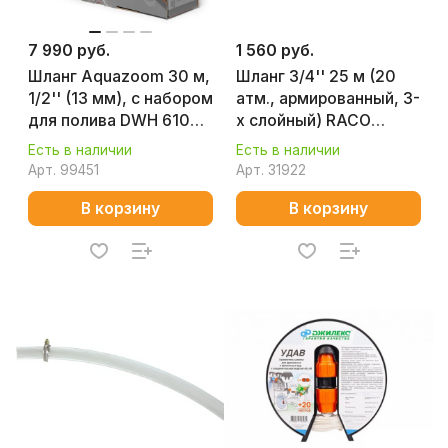
7 990 руб.
1 560 руб.
Шланг Aquazoom 30 м,
Шланг 3/4'' 25 м (20
1/2'' (13 мм), с набором
атм., армированный, 3-
для полива DWH 6105
х слойный) RACO
DAEWOO
Garden Line 40306-
Есть в наличии
Есть в наличии
3/4-25
Арт.
99451
Арт.
31922
В корзину
В корзину