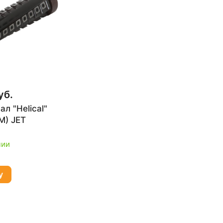
уб.
л "Helical"
M) JET
чии
у