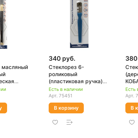
340 руб.
380
 масляный
Стеклорез 6-
Стек
ый
роликовый
(дер
еская
(пластиковая ручка)
КОБА
БАЛЬТ 911-
КОБАЛЬТ 911-116
чии
Есть в наличии
Есть 
Арт.
75451
Арт.
у
В корзину
В 