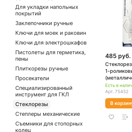
Для укладки напольных
покрытий
Заклепочники ручные
Ключи для моек и раковин
Ключи для электрошкафов
Пистолеты для герметика,
485 руб.
пены
Стеклорез
Плиткорезы ручные
1-роликов
(металлич
Просекатели
ручка) КО
Есть в нали
Специализированный
123
Арт.
75452
инструмент для ГКЛ
В корзин
Стеклорезы
Степлеры механические
Съемники для стопорных
колец