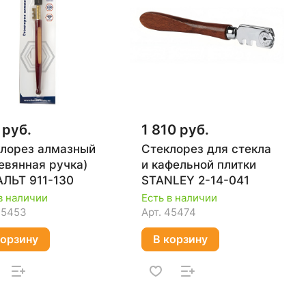
 руб.
1 810 руб.
лорез алмазный
Стеклорез для стекла
евянная ручка)
и кафельной плитки
ЛЬТ 911-130
STANLEY 2-14-041
в наличии
Есть в наличии
75453
Арт.
45474
корзину
В корзину