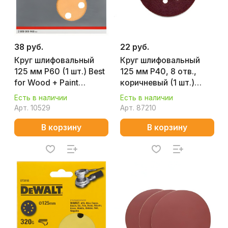
38 руб.
22 руб.
Круг шлифовальный
Круг шлифовальный
125 мм P60 (1 шт.) Best
125 мм P40, 8 отв.,
for Wood + Paint
коричневый (1 шт.)
2608605068
MAKITA D-54499
Есть в наличии
Есть в наличии
Арт.
10529
Арт.
87210
В корзину
В корзину