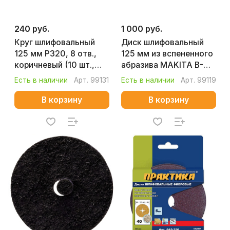
240 руб.
1 000 руб.
Круг шлифовальный
Диск шлифовальный
125 мм P320, 8 отв.,
125 мм из вспененного
коричневый (10 шт.,
абразива MAKITA B-
липучка) MAKITA D-
29022
Есть в наличии
Арт.
99131
Есть в наличии
Арт.
99119
54570
В корзину
В корзину