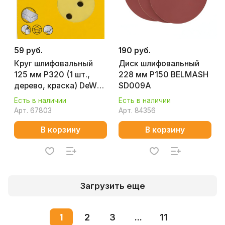
59 руб.
190 руб.
Круг шлифовальный
Диск шлифовальный
125 мм P320 (1 шт.,
228 мм Р150 BELMASH
дерево, краска) DeWalt
SD009A
DT3118
Есть в наличии
Есть в наличии
Арт.
67803
Арт.
84356
В корзину
В корзину
Загрузить еще
1
2
3
...
11