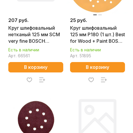
207 руб.
25 руб.
Круг шлифовальный
Круг шлифовальный
нетканый 125 мм SCM
125 мм P180 (1 шт.) Best
very fine BOSCH
for Wood + Paint BOSCH
2608624139
2608608X76
Есть в наличии
Есть в наличии
Арт.
66561
Арт.
51895
В корзину
В корзину