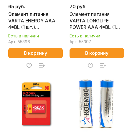
65 руб.
70 руб.
Элемент питания
Элемент питания
VARTA ENERGY AAA
VARTA LONGLIFE
4*BL (1 шт.)
POWER AAA 4*BL (1
УТ000003088
шт.) УТ000001139
Есть в наличии
Есть в наличии
Арт.
55396
Арт.
55397
В корзину
В корзину