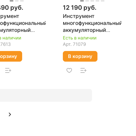
490 руб.
12 190 руб.
трумент
Инструмент
офункциональный
многофункциональный
муляторный
аккумуляторный
ITA DTM50RFE
MAKITA DTM51Z (без
в наличии
Есть в наличии
АКБ и ЗУ)
87613
Арт.
71079
корзину
В корзину