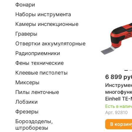
Фонари
Наборы инструмента
Камеры инспекционные
Граверы
Отвертки аккумуляторные
Радиоприемники
Фены технические
Клеевые пистолеты
6 899 ру
Миксеры
Инструме
многофун
Пилы ленточные
Einhell TE
Лобзики
4465185
Есть в нали
Фрезеры
Арт.
92810
Бороздоделы,
В корзин
штроборезы