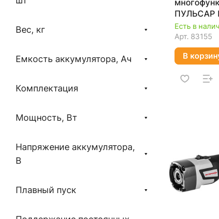
шт
многофун
ПУЛЬСАР
500ЭС 79
Есть в нали
Вес, кг
Арт.
83155
В корзин
Емкость аккумулятора, Ач
Комплектация
Мощность, Вт
Напряжение аккумулятора,
В
Плавный пуск