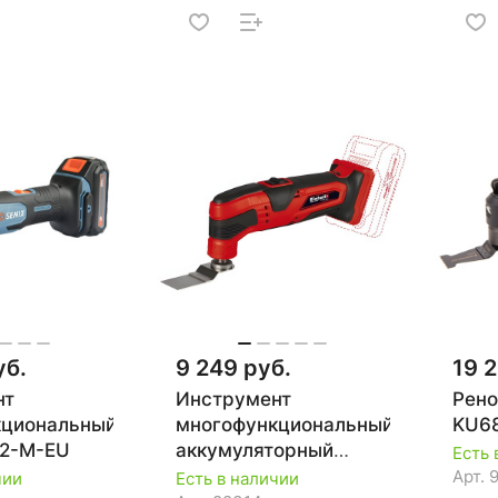
уб.
9 249 руб.
19 2
нт
Инструмент
Рено
кциональный
многофункциональный
KU6
X2-M-EU
аккумуляторный
Есть 
Einhell PXC TC-MG 18
Арт.
чии
Есть в наличии