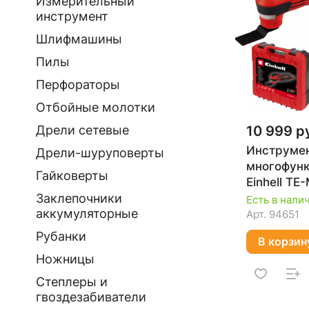
Измерительный
инструмент
Шлифмашины
Пилы
Перфораторы
Отбойные молотки
10 999 р
Дрели сетевые
Инструме
Дрели-шуруповерты
многофун
Гайковерты
Einhell TE
4465155
Заклепочники
Есть в нали
аккумуляторные
Арт.
94651
Рубанки
В корзин
Ножницы
Степлеры и
гвоздезабиватели