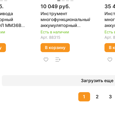
б.
10 049 руб.
35 
ривода
Инструмент
Инс
торный
многофункциональный
мног
ОЛ ММ36ВЭ
аккумуляторный
акку
тиМАКС-2
Einhell PXC VARRITO
MAK
чии
Есть в наличии
Есть 
 ЗУ)
4465160
Арт.
88315
Арт.
у
В корзину
В 
Загрузить еще
1
2
3