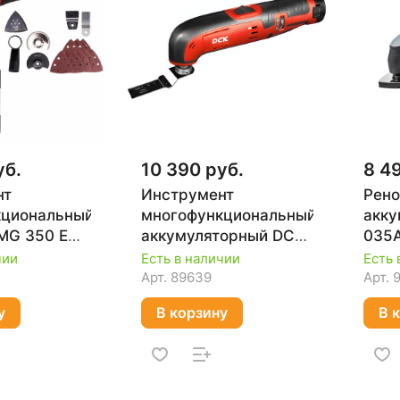
уб.
10 390 руб.
8 4
нт
Инструмент
Рено
кциональный
многофункциональный
акку
-MG 350 EQ
аккумуляторный DCK
035A
KDMD12
1900
чии
Есть в наличии
Есть 
3,5, 
Арт.
89639
Арт.
кейс
у
В корзину
В 