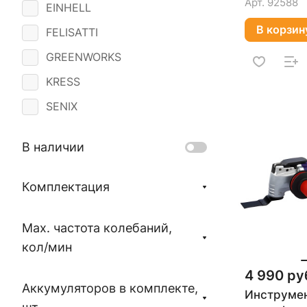
Арт.
92588
EINHELL
В корзин
FELISATTI
GREENWORKS
KRESS
SENIX
В наличии
Комплектация
Max. частота колебаний,
кол/мин
4 990 ру
Аккумуляторов в комплекте,
Инструме