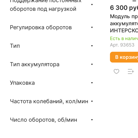
Поддержание постоянных
6 300 ру
оборотов под нагрузкой
Модуль п
аккумуля
Регулировка оборотов
ИНТЕРСК
АПИ Муль
Есть в нали
(без АКБ и
Арт.
93653
Тип
В корзин
Тип аккумулятора
Упаковка
Частота колебаний, кол/мин
Число оборотов, об/мин