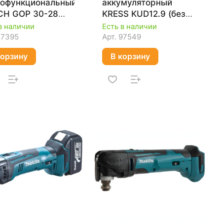
офункциональный
аккумуляторный
CH GOP 30-28
KRESS KUD12.9 (без
237001
АКБ и ЗУ)
в наличии
Есть в наличии
57395
Арт.
97549
корзину
В корзину