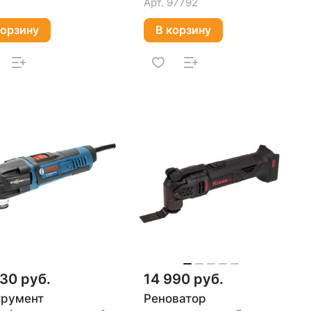
(без АКБ и ЗУ)
Арт.
97792
корзину
В корзину
30 руб.
14 990 руб.
трумент
Реноватор