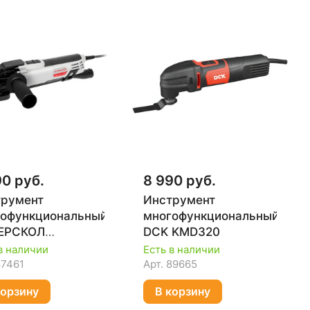
90 руб.
8 990 руб.
трумент
Инструмент
офункциональный
многофункциональный
ЕРСКОЛ
DCK KMD320
-500Э
в наличии
Есть в наличии
87461
Арт.
89665
корзину
В корзину