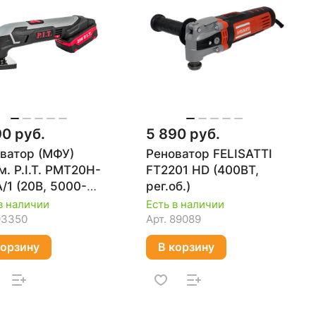
90 руб.
5 890 руб.
ватор (МФУ)
Реноватор FELISATTI
м. P.I.T. PMT20H-
FT2201 НD (400ВТ,
/1 (20В, 5000-
рег.об.)
0кол/мин, угол
в наличии
Есть в наличии
1 акб 2Ач, ЗУ,
93350
Арт.
89089
)
корзину
В корзину