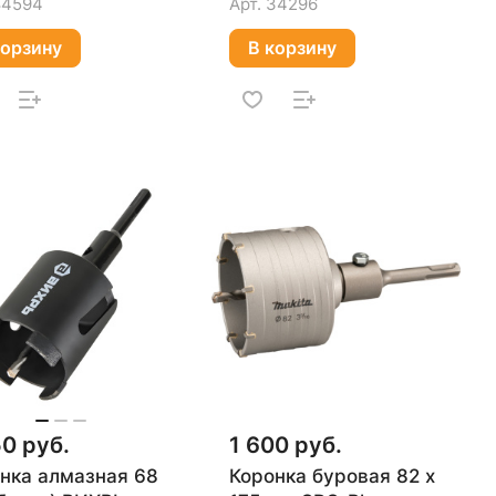
84594
Арт.
34296
корзину
В корзину
50 руб.
1 600 руб.
нка алмазная 68
Коронка буровая 82 х