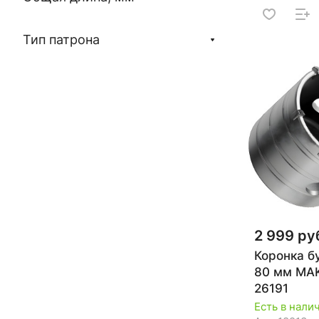
Тип патрона
2 999 ру
Коронка б
80 мм MAK
26191
Есть в нали