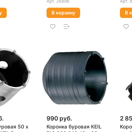
Арт.
26896
Арт.
у
В корзину
В 
б.
990 руб.
2 8
уровая 50 х
Коронка буровая КEIL
Коро