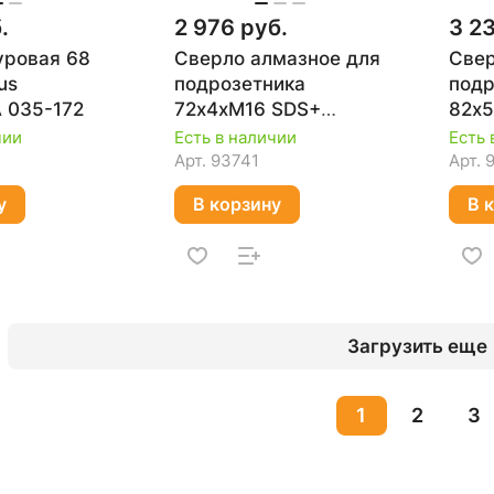
.
2 976 руб.
3 2
уровая 68
Сверло алмазное для
Свер
us
подрозетника
подр
 035-172
72х4хМ16 SDS+
82х5
(бетон, сухое
(бет
чии
Есть в наличии
Есть 
сверление) STD DIAM
свер
Арт.
93741
Арт.
311120
3111
у
В корзину
В 
Загрузить еще
1
2
3