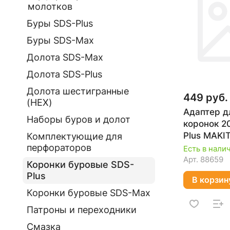
молотков
Буры SDS-Plus
Буры SDS-Max
Долота SDS-Max
Долота SDS-Plus
Долота шестигранные
449 руб.
(HEX)
Адаптер д
Наборы буров и долот
коронок 2
Plus MAKI
Комплектующие для
перфораторов
Есть в нали
Арт.
88659
Коронки буровые SDS-
Plus
В корзин
Коронки буровые SDS-Max
Патроны и переходники
Смазка