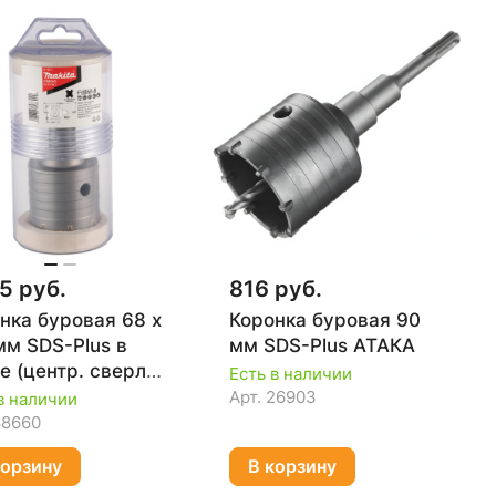
5 руб.
816 руб.
нка буровая 68 х
Коронка буровая 90
мм SDS-Plus в
мм SDS-Plus АТАКА
е (центр. сверло,
Есть в наличии
тер) MAKITA D-
Арт.
26903
в наличии
1
88660
корзину
В корзину