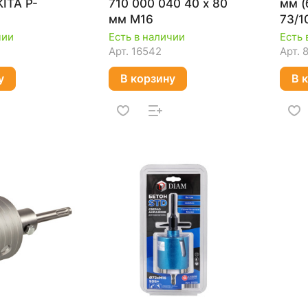
ITA P-
710 000 040 40 х 80
мм (
мм М16
73/1
чии
Есть в наличии
Есть 
Арт.
16542
Арт.
у
В корзину
В 