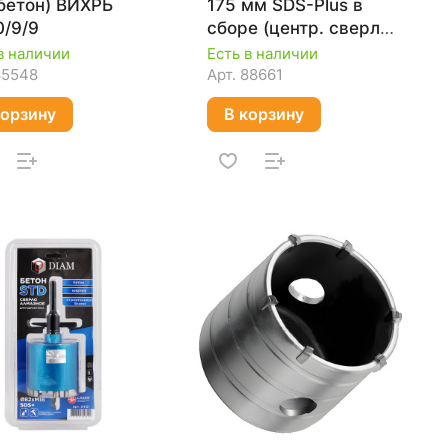
бетон) ВИХРЬ
175 мм SDS-Plus в
0/9/9
сборе (центр. сверло,
адаптер) MAKITA D-
в наличии
Есть в наличии
74027
85548
Арт.
88661
корзину
В корзину