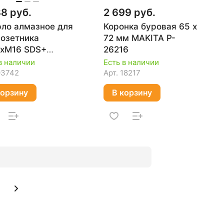
38 руб.
2 699 руб.
ло алмазное для
Коронка буровая 65 х
озетника
72 мм MAKITA P-
хМ16 SDS+
26216
он, сухое
в наличии
Есть в наличии
ление) STD DIAM
93742
Арт.
18217
21
корзину
В корзину