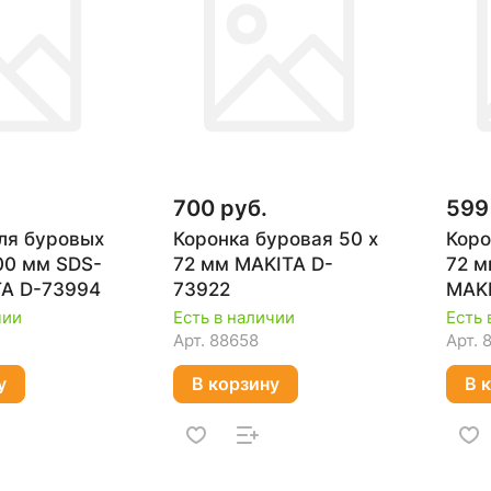
700 руб.
599
ля буровых
Коронка буровая 50 х
Коро
00 мм SDS-
72 мм MAKITA D-
72 м
TA D-73994
73922
MAKI
чии
Есть в наличии
Есть 
Арт.
88658
Арт.
у
В корзину
В 