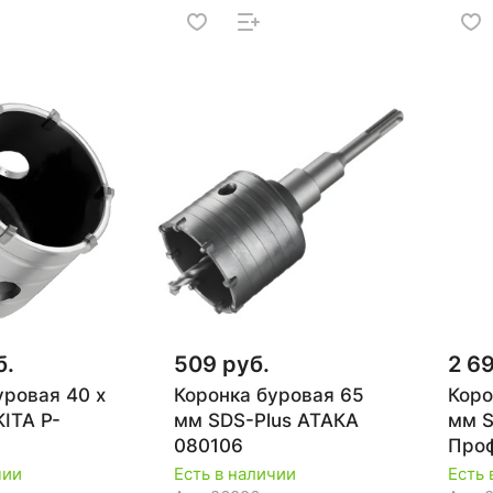
б.
509 руб.
2 6
уровая 40 х
Коронка буровая 65
Коро
ITA P-
мм SDS-Plus АТАКА
мм S
080106
Про
908
чии
Есть в наличии
Есть 