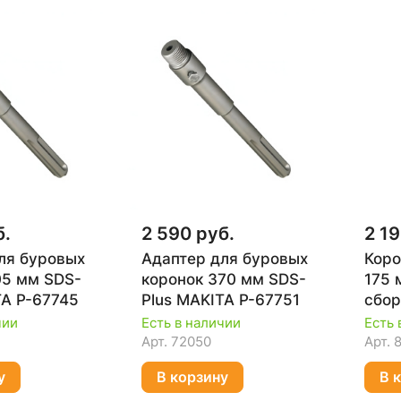
б.
2 590 руб.
2 19
ля буровых
Адаптер для буровых
Коро
05 мм SDS-
коронок 370 мм SDS-
175 
TA P-67745
Plus MAKITA P-67751
сбор
адап
чии
Есть в наличии
Есть 
7401
Арт.
72050
Арт.
у
В корзину
В 