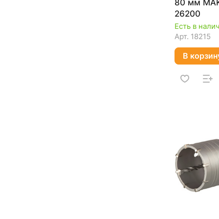
80 мм MAK
26200
Есть в нали
Арт.
18215
В корзин