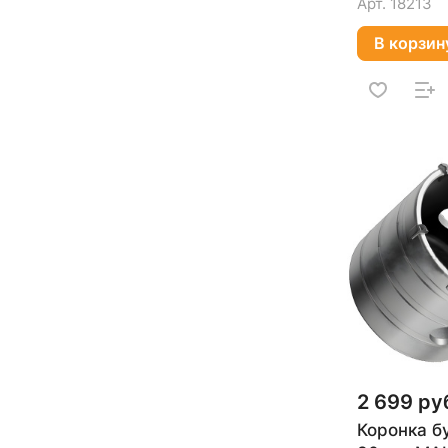
Арт.
18213
В корзин
2 699 ру
Коронка б