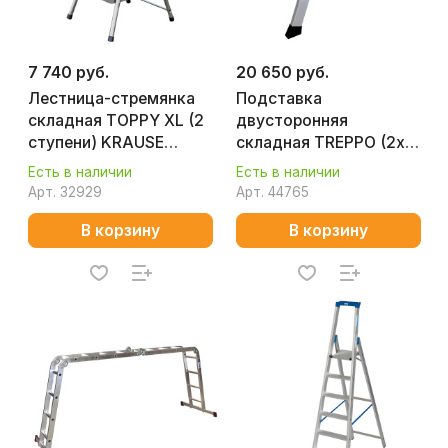
7 740 руб.
20 650 руб.
Лестница-стремянка
Подставка
складная TOPPY XL (2
двусторонняя
ступени) KRAUSE
складная TREPPO (2х3)
130860
KRAUSE 126030
Есть в наличии
Есть в наличии
Арт.
32929
Арт.
44765
В корзину
В корзину