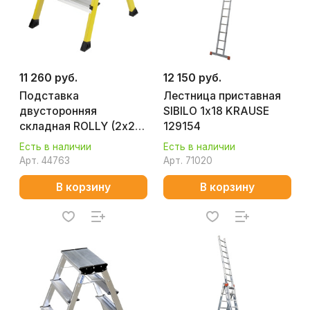
11 260 руб.
12 150 руб.
Подставка
Лестница приставная
двусторонняя
SIBILO 1х18 KRAUSE
складная ROLLY (2х2,
129154
желтая) KRAUSE
Есть в наличии
Есть в наличии
130044
Арт.
44763
Арт.
71020
В корзину
В корзину