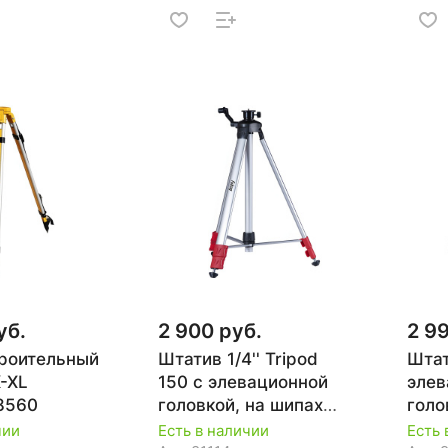
уб.
2 900 руб.
2 9
роительный
Штатив 1/4'' Tripod
Штат
K-XL
150 с элевационной
элев
8560
головкой, на шипах
гол
FUBAG 41189
2-17
чии
Есть в наличии
Есть 