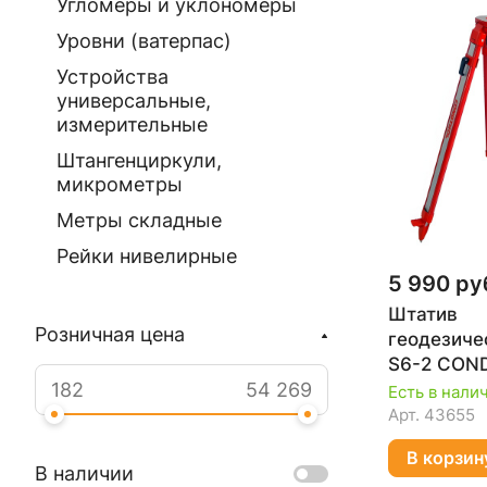
Угломеры и уклономеры
Уровни (ватерпас)
Устройства
универсальные,
измерительные
Штангенциркули,
микрометры
Метры складные
Рейки нивелирные
5 990 ру
Штатив
Розничная цена
геодезиче
S6-2 COND
019
Есть в нали
Арт.
43655
В корзин
В наличии