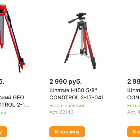
б.
2 990 руб.
2 9
Штатив H150 5/8''
Штат
ский GEO
CONDTROL 2-17-041
COND
TROL 2-17-
Есть в наличии
Есть 
Арт.
62143
Арт.
чии
у
В корзину
В 