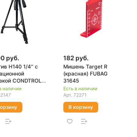
90 руб.
182 руб.
ив H140 1/4'' с
Мишень Target R
ационной
(красная) FUBAG
овкой CONDTROL
31645
-080
в наличии
Есть в наличии
92147
Арт.
72271
корзину
В корзину