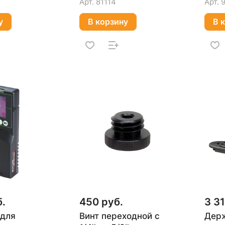
Арт.
81114
Арт.
у
В корзину
В 
б.
450 руб.
3 31
 для
Винт переходной c
Дер