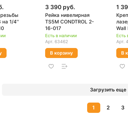
б.
3 390 руб.
1 39
 резьбы
Рейка нивелирная
Креп
на 1/4''
TS5M CONDTROL 2-
лазе
10
16-017
Wall
1-7-
чии
Есть в наличии
Есть 
Арт.
63462
Арт.
у
В корзину
В 
Загрузить еще
1
2
3