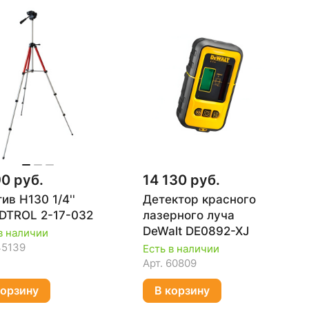
90 руб.
14 130 руб.
ив H130 1/4''
Детектор красного
TROL 2-17-032
лазерного луча
DeWalt DE0892-XJ
в наличии
45139
Есть в наличии
Арт.
60809
корзину
В корзину