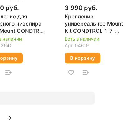
0 руб.
3 990 руб.
ление для
Крепление
рного нивелира
универсальное Mount
 Mount CONDTROL
Kit CONDTROL 1-7-
011
040
в наличии
Есть в наличии
43640
Арт.
94619
корзину
В корзину