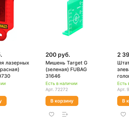
.
200 руб.
2 3
я лазерных
Мишень Target G
Штат
красная)
(зеленая) FUBAG
элев
0730
31646
гол
2-17
чии
Есть в наличии
Есть 
Арт.
72272
Арт.
у
В корзину
В 