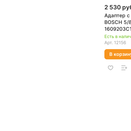
2 530 ру
Адаптер с
BOSCH 5/8 
1609203C
Есть в нали
Арт.
12156
В корзин