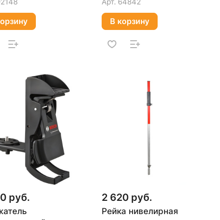
92148
Арт.
64842
корзину
В корзину
0 руб.
2 620 руб.
жатель
Рейка нивелирная