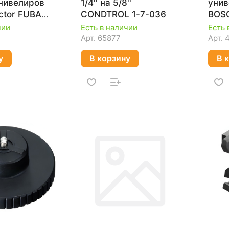
нивелиров
1/4'' на 5/8''
унив
ector FUBAG
CONDTROL 1-7-036
BOS
060
чии
Есть в наличии
Есть 
Арт.
65877
Арт.
у
В корзину
В 