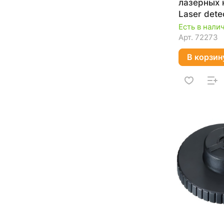
лазерных 
Laser det
31647
Есть в нали
Арт.
72273
В корзин