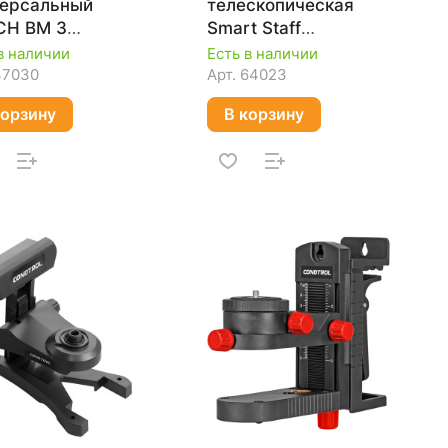
ерсальный
телескопическая
CH BM 3
Smart Staff
1015D00
CONDTROL 2-16-018
в наличии
Есть в наличии
47030
Арт.
64023
корзину
В корзину