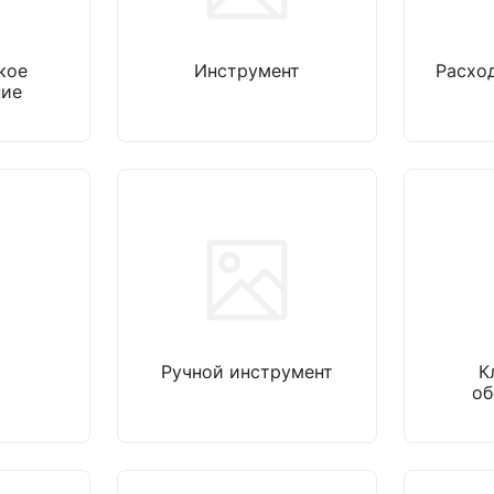
кое
Инструмент
Расхо
ние
Ручной инструмент
К
об