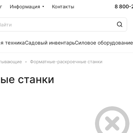
8 800-
г
Информация
Контакты
я техника
Садовый инвентарь
Силовое оборудование
атывающие
Форматные-раскроечные станки
ые станки