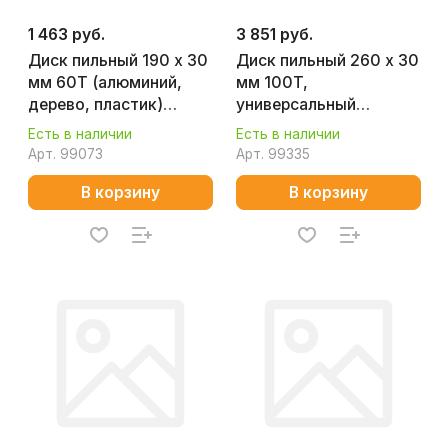
1 463 руб.
3 851 руб.
Диск пильный 190 x 30
Диск пильный 260 х 30
мм 60T (алюминий,
мм 100T,
дерево, пластик)
универсальный
MAKITA D-81387
(алюминий, дерево,
Есть в наличии
Есть в наличии
пластик) MAKITA D-
Арт.
99073
Арт.
99335
81804
В корзину
В корзину