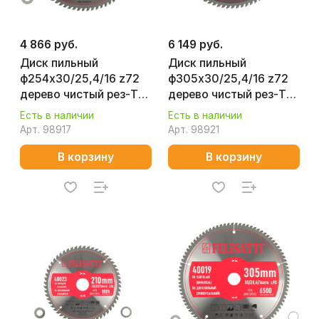
4 866 руб.
6 149 руб.
Диск пильный
Диск пильный
ф254х30/25,4/16 z72
ф305х30/25,4/16 z72
дерево чистый рез-Т
дерево чистый рез-Т
FELISATT 40027
FELISATT 40030
Есть в наличии
Есть в наличии
Арт.
98917
Арт.
98921
В корзину
В корзину