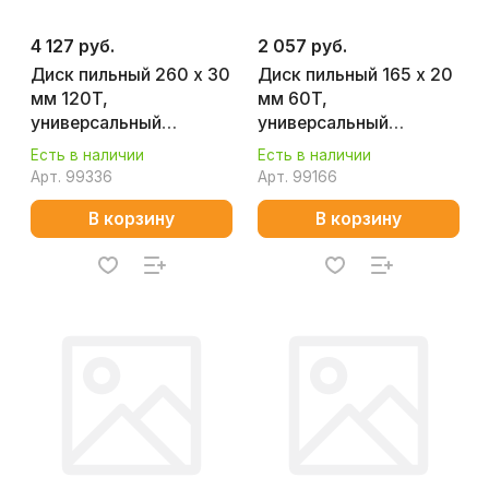
4 127 руб.
2 057 руб.
Диск пильный 260 х 30
Диск пильный 165 х 20
мм 120T,
мм 60T,
универсальный
универсальный
(алюминий, дерево,
(алюминий, дерево,
Есть в наличии
Есть в наличии
пластик) MAKITA D-
пластик) MAKITA D-
Арт.
99336
Арт.
99166
81832
81206
В корзину
В корзину