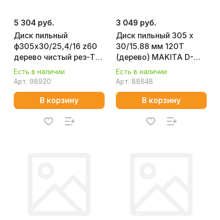
5 304 руб.
3 049 руб.
Диск пильный
Диск пильный 305 х
ф305х30/25,4/16 z60
30/15.88 мм 120T
дерево чистый рез-Т
(дерево) MAKITA D-
FELISATT 40029
38956
Есть в наличии
Есть в наличии
Арт.
98920
Арт.
88648
В корзину
В корзину