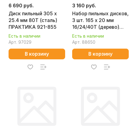
6 690 руб.
3 160 руб.
Диск пильный 305 х
Набор пильных дисков,
25.4 мм 80Т (сталь)
3 шт. 165 х 20 мм
ПРАКТИКА 921-855
16/24/40T (дерево)
MAKITA D-46333
Есть в наличии
Есть в наличии
Арт.
97029
Арт.
88650
В корзину
В корзину