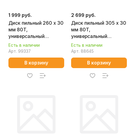
1 999 руб.
2 699 руб.
Диск пильный 260 х 30
Диск пильный 305 х 30
мм 80T,
мм 80T,
универсальный
универсальный
(алюминий, дерево,
(алюминий, дерево,
Есть в наличии
Есть в наличии
пластик) MAKITA D-
пластик) MAKITA D-
Арт.
99337
Арт.
88645
81751
65676
В корзину
В корзину