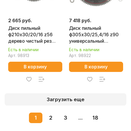
2 665 руб.
7 418 руб.
Диск пильный
Диск пильный
ф210х30/20/16 z56
ф305х30/25,4/16 z90
дерево чистый рез
универсальный
FELISATT 40023
FELISATT 40019
Есть в наличии
Есть в наличии
Арт.
98913
Арт.
98922
В корзину
В корзину
Загрузить еще
1
2
3
...
18