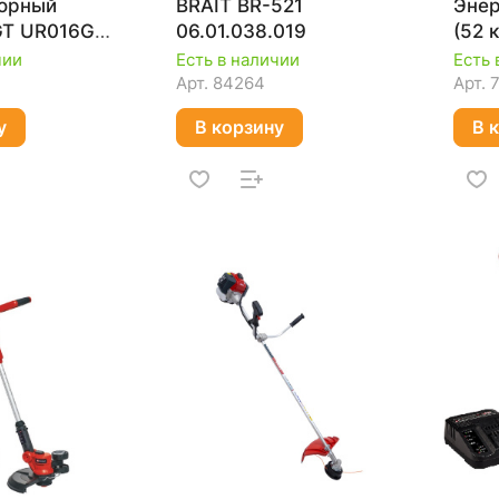
торный
BRAIT BR-521
Энер
GT UR016GZ
06.01.038.019
(52 
 ЗУ)
кату
чии
Есть в наличии
Есть 
Арт.
84264
Арт.
у
В корзину
В 