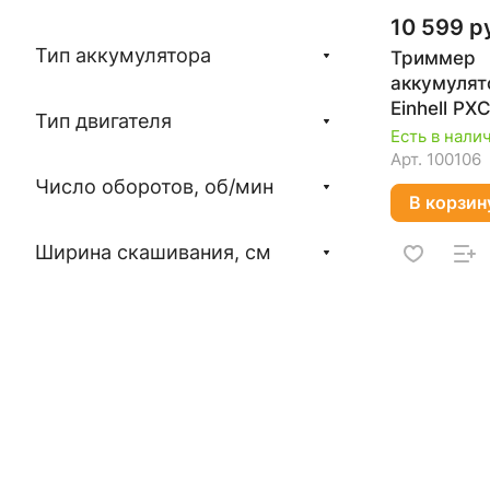
10 599 р
Тип аккумулятора
Триммер
аккумуля
Einhell PX
Тип двигателя
18/30 Li 
Есть в нали
Арт.
100106
Число оборотов, об/мин
В корзин
Ширина скашивания, см