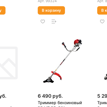
Арт.
99324
Арт.
у
В корзину
В 
уб.
6 490 руб.
5 2
Триммер бензиновый
Трим