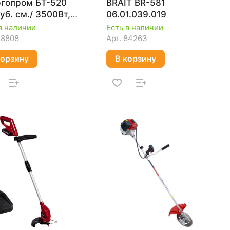
гопром БТ-520
BRAIT BR-581
куб. см./ 3500Вт,
06.01.039.019
шка/ диск 3Т)
в наличии
Есть в наличии
78808
Арт.
84263
корзину
В корзину