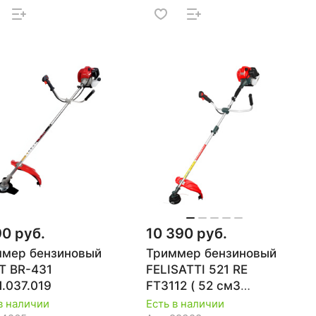
90 руб.
10 390 руб.
мер бензиновый
Триммер бензиновый
T BR-431
FELISATTI 521 RE
1.037.019
FT3112 ( 52 см3
мощ2.2 Вт
в наличии
Есть в наличии