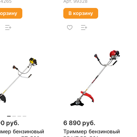
3л.с.разб.шт)
84265
Арт.
99328
корзину
В корзину
90 руб.
6 890 руб.
мер бензиновый
Триммер бензиновый