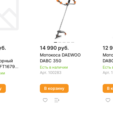
уб.
14 990 руб.
12 9
Мотокоса DAEWOO
Мот
торный
DABC 350
DAB
 FT1679
Есть в наличии
Есть 
 1, коробка,
Арт.
100283
Арт.
чии
З/У)
у
В корзину
В 