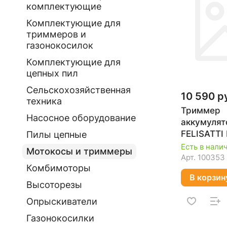
комплектующие
Комплектующие для
триммеров и
газонокосилок
Комплектующие для
цепных пил
Сельскохозяйственная
10 590 р
техника
Триммер
Насосное оборудование
аккумуля
FELISATTI
Пилы цепные
DualPo (2 в
Есть в нали
Мотокосы и триммеры
без АКБ и 
Арт.
100353
Комбимоторы
В корзин
Высоторезы
Опрыскиватели
Газонокосилки