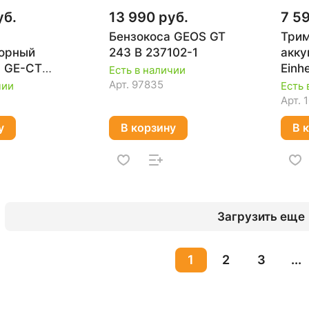
уб.
13 990 руб.
7 5
Бензокоса GEOS GT
Три
торный
243 B 237102-1
акку
C GE-CT
Einh
Есть в наличии
3411250SET
18/2
Арт.
97835
чии
Есть 
Арт.
1
у
В корзину
В 
Загрузить еще
1
2
3
...