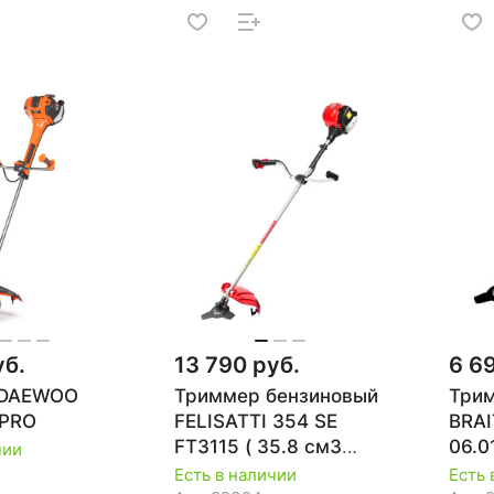
уб.
13 790 руб.
6 6
 DAEWOO
Триммер бензиновый
Трим
 PRO
FELISATTI 354 SE
BRAI
FT3115 ( 35.8 см3
06.0
чии
мощ1 Квт 1,3л.с.)
Есть в наличии
Есть 