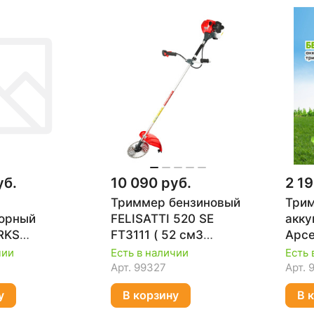
уб.
10 090 руб.
2 19
Триммер бензиновый
Три
торный
FELISATTI 520 SE
акку
RKS
FT3111 ( 52 см3
Арсе
(без АКБ и
мощ2.2 Вт 3л.с.)
L242
чии
Есть в наличии
Есть 
07
Арт.
99327
Арт.
у
В корзину
В 