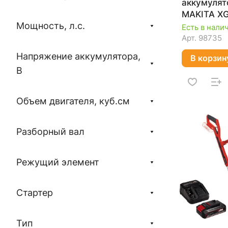
аккумуля
MAKITA X
Мощность, л.с.
(без АКБ и
Есть в нали
Арт.
98735
Напряжение аккумулятора,
В корзин
В
Объем двигателя, куб.см
Разборный вал
Режущий элемент
Стартер
Тип