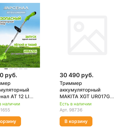
0 руб.
30 490 руб.
ммер
Триммер
муляторный
аккумуляторный
нал AT 12 LI
MAKITA XGT UR017GZ
27001
(без АКБ и ЗУ)
в наличии
Есть в наличии
91655
Арт.
98736
корзину
В корзину