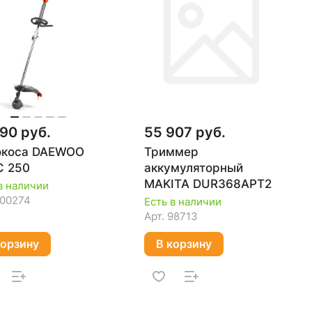
90 руб.
55 907 руб.
окоса DAEWOO
Триммер
C 250
аккумуляторный
MAKITA DUR368APT2
в наличии
100274
Есть в наличии
Арт.
98713
корзину
В корзину