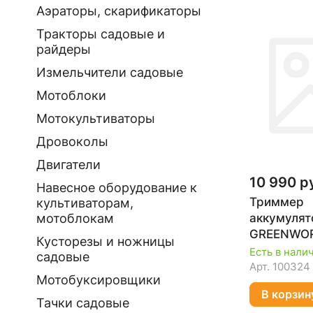
Аэраторы, скарификаторы
Тракторы садовые и
райдеры
Измельчители садовые
Мотоблоки
Мотокультиваторы
Дровоколы
Двигатели
10 990 р
Навесное оборудование к
Триммер
культиваторам,
аккумуля
мотоблокам
GREENWO
Кусторезы и ножницы
G24LT331 
Есть в нали
садовые
ЗУ) 21134
Арт.
100324
Мотобуксировщики
В корзин
Тачки садовые