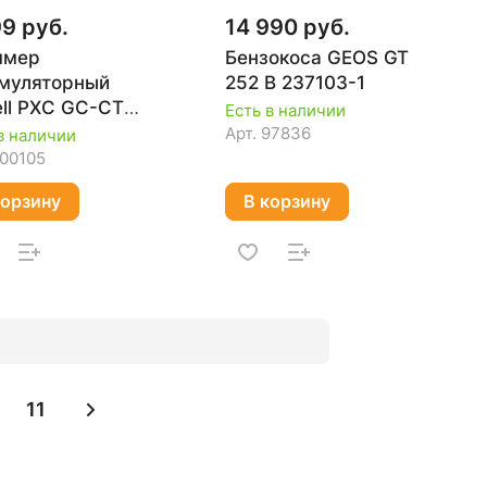
99 руб.
14 990 руб.
ммер
Бензокоса GEOS GT
муляторный
252 B 237103-1
ell PXC GC-CT
Есть в наличии
4 Li 3411123SET
Арт.
97836
в наличии
00105
корзину
В корзину
11