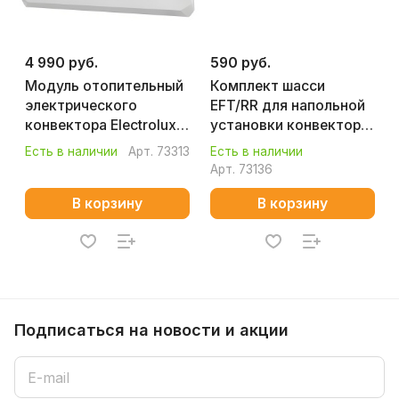
4 990 руб.
590 руб.
Модуль отопительный
Комплект шасси
электрического
EFT/RR для напольной
конвектора Electrolux
установки конвектора
Rapid Transformer
Electrolux Rapid
Есть в наличии
Арт.
73313
Есть в наличии
ECH/R-2000 T
Transformer
Арт.
73136
В корзину
В корзину
Подписаться
на новости и акции