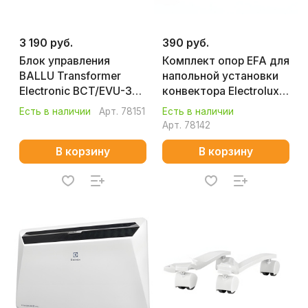
3 190 руб.
390 руб.
Блок управления
Комплект опор EFA для
BALLU Transformer
напольной установки
Electronic BCT/EVU-3E
конвектора Electrolux
HC-1238393
Серии A HC-1271139
Есть в наличии
Арт.
78151
Есть в наличии
Арт.
78142
В корзину
В корзину