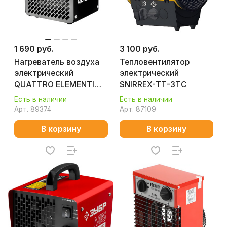
1 690 руб.
3 100 руб.
Нагреватель воздуха
Тепловентилятор
электрический
электрический
QUATTRO ELEMENTI
SNIRREX-ТТ-3ТС
QE-2000Q КУБ
Есть в наличии
Есть в наличии
(керамический)
Арт.
89374
Арт.
87109
В корзину
В корзину