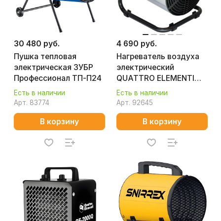
30 480 руб.
4 690 руб.
Пушка тепловая
Нагреватель воздуха
электрическая ЗУБР
электрический
Профессионал ТП-П24
QUATTRO ELEMENTI
QE-3000ETN (цилиндр)
Есть в наличии
Есть в наличии
Арт.
83774
Арт.
92645
В корзину
В корзину