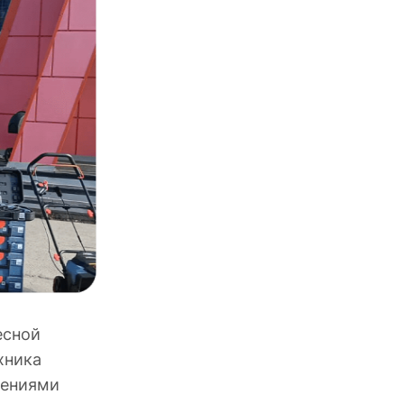
есной
хника
лениями