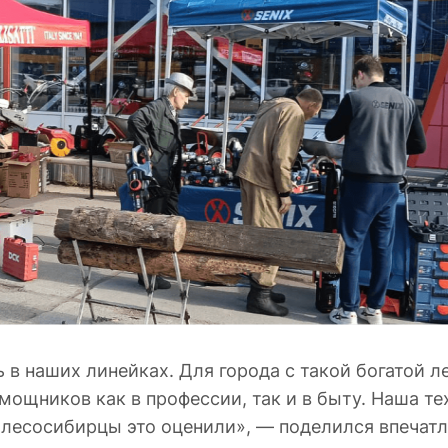
 в наших линейках. Для города с такой богатой л
щников как в профессии, так и в быту. Наша те
о лесосибирцы это оценили», — поделился впечат