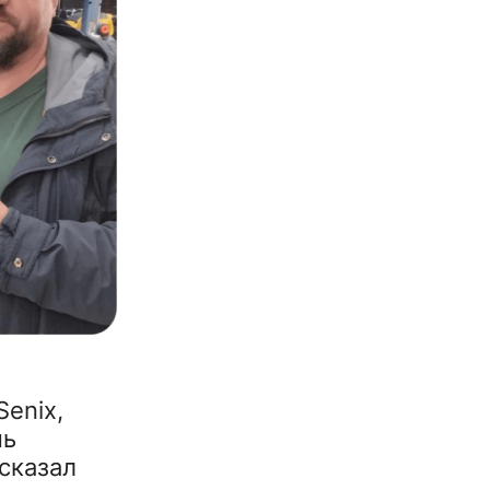
Senix,
нь
 сказал