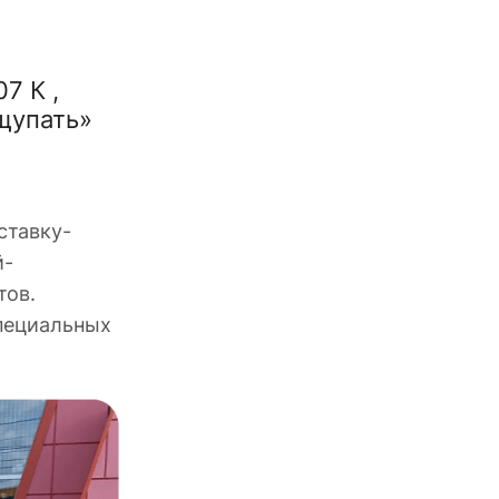
7 К ,
щупать»
ставку-
й-
тов.
пециальных