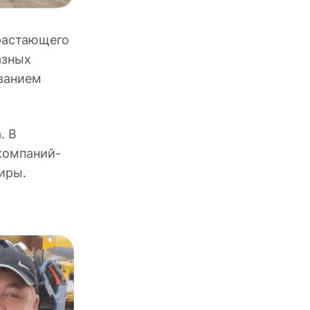
драстающего
азных
ованием
. В
компаний-
иры.