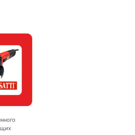
енного
ущих