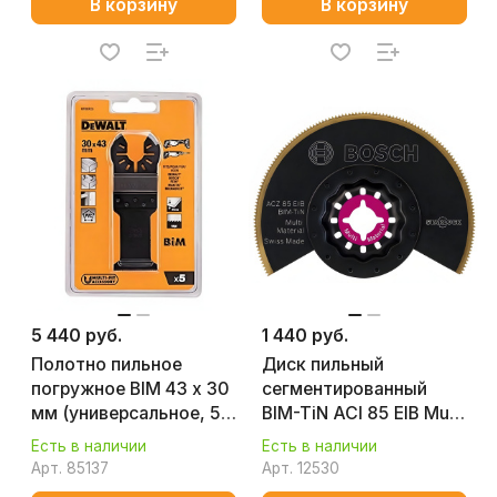
В корзину
В корзину
5 440 руб.
1 440 руб.
Полотно пильное
Диск пильный
погружное BIM 43 х 30
сегментированный
мм (универсальное, 5
BIM-TiN ACI 85 EIB Multi
шт.) DeWalt DT20723
Material (1 шт.) BOSCH
Есть в наличии
Есть в наличии
2608661758
Арт.
85137
Арт.
12530