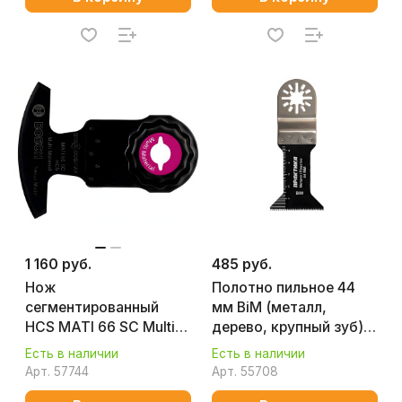
1 160 руб.
485 руб.
Нож
Полотно пильное 44
сегментированный
мм BiM (металл,
HCS MATI 66 SC Multi
дерево, крупный зуб)
Material (1 шт.) BOSCH
ПРАКТИКА 240-270
Есть в наличии
Есть в наличии
2608662579
Арт.
57744
Арт.
55708