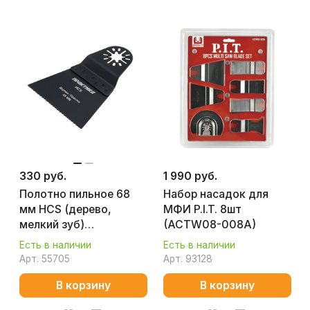
330 руб.
1 990 руб.
Полотно пильное 68
Набор насадок для
мм HCS (дерево,
МФИ P.I.T. 8шт
мелкий зуб)
(ACTW08-008A)
ПРАКТИКА 240-096
Есть в наличии
Есть в наличии
Арт.
55705
Арт.
93128
В корзину
В корзину