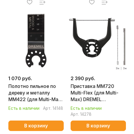
1 070 руб.
2 390 руб.
Полотно пильное по
Приставка MM720
дереву и металлу
Multi-Flex (для Multi-
MM422 (для Multi-Max)
Max) DREMEL
DREMEL 2615M422JA
2615M720JA
Есть в наличии
Арт.
14148
Есть в наличии
Арт.
14278
В корзину
В корзину