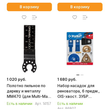
В корзину
В корзину
1 020 руб.
1 680 руб.
Полотно пильное по
Набор насадок для
дереву и металлу
реноватора, 6 предм.,
MM470 (для Multi-Max)
OIS-хвост. ЗУБР
DREMEL 2615M470JA
Профессионал 15574
Есть в наличии
Арт.
14157
Есть в наличии
Арт.
86807